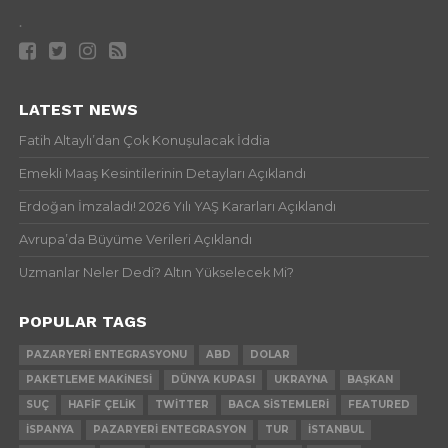
.
LATEST NEWS
Fatih Altaylı’dan Çok Konuşulacak İddia
Emekli Maaş Kesintilerinin Detayları Açıklandı
Erdoğan İmzaladı! 2026 Yılı YAŞ Kararları Açıklandı
Avrupa’da Büyüme Verileri Açıklandı
Uzmanlar Neler Dedi? Altın Yükselecek Mi?
POPULAR TAGS
PAZARYERI ENTEGRASYONU
ABD
DOLAR
PAKETLEME MAKINESI
DÜNYA KUPASI
UKRAYNA
BAŞKAN
SUÇ
HAFIF ÇELIK
TWITTER
BACA SISTEMLERI
FEATURED
İSPANYA
PAZARYERI ENTEGRASYON
TUR
İSTANBUL