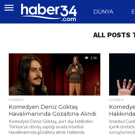
DÜNYA
E
ALL POSTS 
2.5K
GÜNDEM
GÜNDEM
Komedyen Deniz Göktaş
Komedye
Havalimanında Gözaltına Alındı
Hakkında
Komedyen Deniz Göktaş, yurt dışı tatilinden
İstanbul Cumh
Türkiye’ye dönüş yaptığı sırada İstanbul
içerik üretic
Havalimanı’nda gözaltına alındı. Hakkında
soruşturma ba