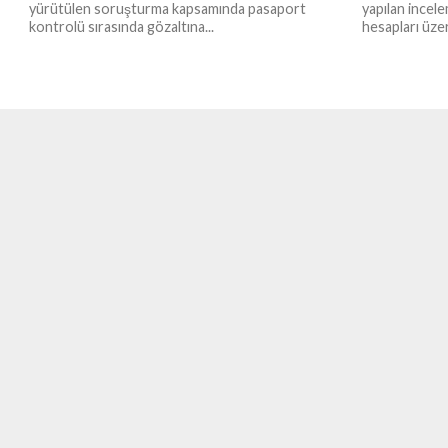
yürütülen soruşturma kapsamında pasaport
yapılan incel
kontrolü sırasında gözaltına...
hesapları üzer