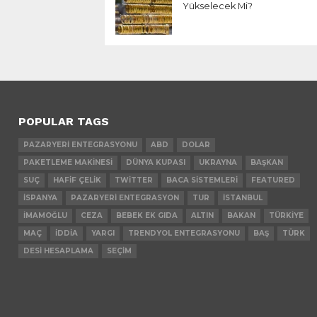
Yükselecek Mi?
POPULAR TAGS
PAZARYERI ENTEGRASYONU
ABD
DOLAR
PAKETLEME MAKINESI
DÜNYA KUPASI
UKRAYNA
BAŞKAN
SUÇ
HAFIF ÇELIK
TWITTER
BACA SISTEMLERI
FEATURED
İSPANYA
PAZARYERI ENTEGRASYON
TUR
İSTANBUL
İMAMOĞLU
CEZA
BEBEK EK GIDA
ALTIN
BAKAN
TÜRKIYE
MAÇ
İDDIA
YARGI
TRENDYOL ENTEGRASYONU
BAŞ
TÜRK
DESI HESAPLAMA
SEÇIM