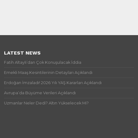
LATEST NEWS
Fatih Altaylı’dan Çok Konuşulacak İddia
Emekli Maaş Kesintilerinin Detayları Açıklandı
Erdoğan İmzaladı! 2026 Yılı YAŞ Kararları Açıklandı
Avrupa’da Büyüme Verileri Açıklandı
Uzmanlar Neler Dedi? Altın Yükselecek Mi?