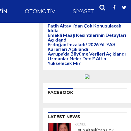
IN
OTOMOTIV
SIYASET
SPOR
Fatih Altaylı’dan Çok Konuşulacak
İddia
Emekli Maaş Kesintilerinin Detayları
Açıklandı
Erdoğan İmzaladı! 2026 Yılı YAŞ
Kararları Açıklandı
Avrupa’da Büyüme Verileri Açıklandı
Uzmanlar Neler Dedi? Altın
Yükselecek Mi?
FACEBOOK
LATEST NEWS
GENEL
Fatih Altaylı’dan Çok