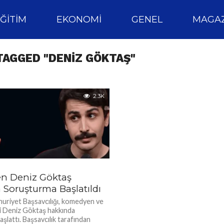
ĞITIM
EKONOMI
GENEL
MAGAZ
TAGGED "DENIZ GÖKTAŞ"
2.3K
n Deniz Göktaş
 Soruşturma Başlatıldı
uriyet Başsavcılığı, komedyen ve
isi Deniz Göktaş hakkında
şlattı. Başsavcılık tarafından