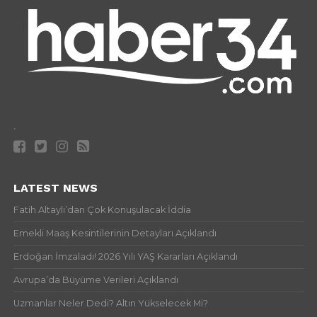
.
LATEST NEWS
Fatih Altaylı’dan Çok Konuşulacak İddia
Emekli Maaş Kesintilerinin Detayları Açıklandı
Erdoğan İmzaladı! 2026 Yılı YAŞ Kararları Açıklandı
Avrupa’da Büyüme Verileri Açıklandı
Uzmanlar Neler Dedi? Altın Yükselecek Mi?