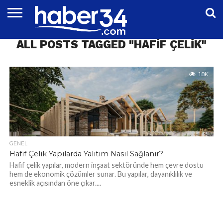
DÜNYA
ALL POSTS TAGGED "HAFIF ÇELIK"
EĞITIM
EKONOMI
GENEL
MAGAZIN
OTOMOTIV
SIYASET
SPOR
TEKNOLOJI
1.8K
GENEL
Hafif Çelik Yapılarda Yalıtım Nasıl Sağlanır?
Hafif çelik yapılar, modern inşaat sektöründe hem çevre dostu
hem de ekonomik çözümler sunar. Bu yapılar, dayanıklılık ve
esneklik açısından öne çıkar....