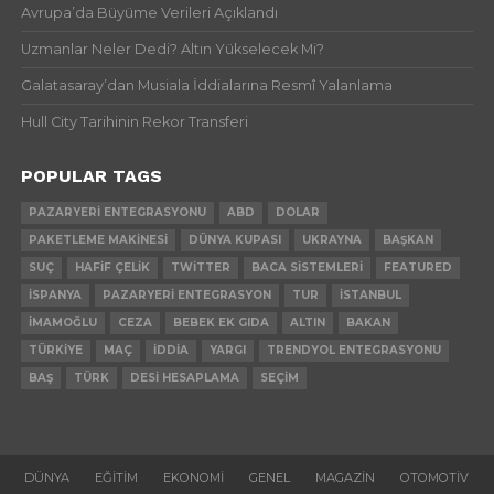
Avrupa’da Büyüme Verileri Açıklandı
Uzmanlar Neler Dedi? Altın Yükselecek Mi?
Galatasaray’dan Musiala İddialarına Resmî Yalanlama
Hull City Tarihinin Rekor Transferi
POPULAR TAGS
PAZARYERI ENTEGRASYONU
ABD
DOLAR
PAKETLEME MAKINESI
DÜNYA KUPASI
UKRAYNA
BAŞKAN
SUÇ
HAFIF ÇELIK
TWITTER
BACA SISTEMLERI
FEATURED
İSPANYA
PAZARYERI ENTEGRASYON
TUR
İSTANBUL
İMAMOĞLU
CEZA
BEBEK EK GIDA
ALTIN
BAKAN
TÜRKIYE
MAÇ
İDDIA
YARGI
TRENDYOL ENTEGRASYONU
BAŞ
TÜRK
DESI HESAPLAMA
SEÇIM
DÜNYA
EĞITIM
EKONOMI
GENEL
MAGAZIN
OTOMOTIV