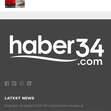
.
LATEST NEWS
Erdoğan İmzaladı! 2026 Yılı YAŞ Kararları Açıklandı