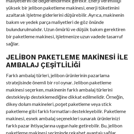
maliyetlerini de değerlendirmek gerekir. Enerji verimliliği
yüksek bir jelibon paketleme makinesi, enerji tüketimini
azaltarak işletme giderlerini düşürebilir. Ayrıca, makinenin
bakım ve yedek parça maliyetleri de göz önünde
bulundurulmalıdır. Uzun ömürlü ve düşük bakım gerektiren
bir paketleme makinesi, işletmenize uzun vadede tasarruf
sağlar.
JELIBON PAKETLEME MAKINESI ILE
AMBALAJ ÇEŞITLILIĞI
Farklı ambalaj türleri, jelibon ürünlerinin pazarlama
stratejisinde önemli bir rol oynar. Jelibon paketleme
makinesi seçerken, makinenin farklı ambalaj türlerini
destekleyip desteklemediğine dikkat edilmelidir. Örneğin,
dikey dolum makineleri, poşet paketleme veya stick
paketleme gibi farklı formatları destekleyebilir. Paketleme
makinesi, esnek ambalaj seçenekleri sunarak ürünlerinizi
farklı pazar ihtiyaçlarına uygun hale getirebilir. Bu, jelibon
paketleme makinesi seçiminde rekabet avantajı sağlar.