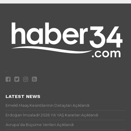
.
LATEST NEWS
Emekli Maaş Kesintilerinin Detayları Açıklandı
Erdoğan İmzaladı! 2026 Yılı YAŞ Kararları Açıklandı
Avrupa’da Büyüme Verileri Açıklandı