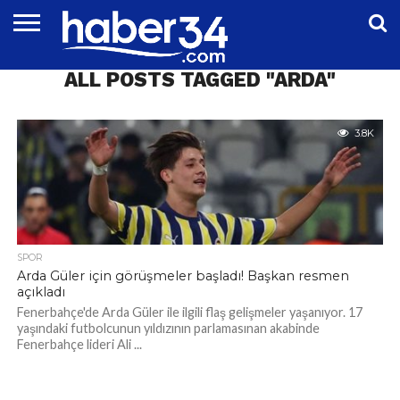
DÜNYA
ALL POSTS TAGGED "ARDA"
EĞITIM
EKONOMI
GENEL
MAGAZIN
OTOMOTIV
SIYASET
SPOR
TEKNOLOJI
3.8K
SPOR
Arda Güler için görüşmeler başladı! Başkan resmen
açıkladı
Fenerbahçe'de Arda Güler ile ilgili flaş gelişmeler yaşanıyor. 17
yaşındaki futbolcunun yıldızının parlamasınan akabinde
Fenerbahçe lideri Ali ...