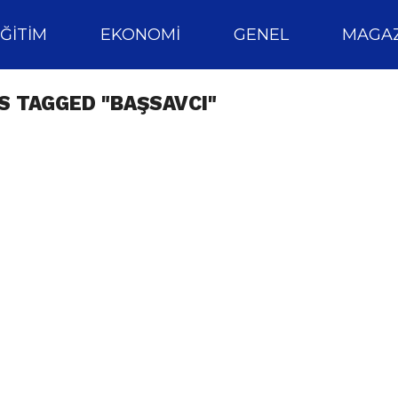
ĞITIM
EKONOMI
GENEL
MAGAZ
S TAGGED "BAŞSAVCI"