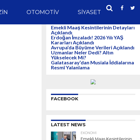
IN
OTOMOTIV
SIYASET
SPOR
Emekli Maaş Kesintilerinin Detayları
Açıklandı
Erdoğan İmzaladı! 2026 Yılı YAŞ
Kararları Açıklandı
Avrupa’da Büyüme Verileri Açıklandı
Uzmanlar Neler Dedi? Altın
Yükselecek Mi?
Galatasaray’dan Musiala İddialarına
Resmî Yalanlama
FACEBOOK
LATEST NEWS
EKONOMI
Emekli Maaş Kesintilerinin