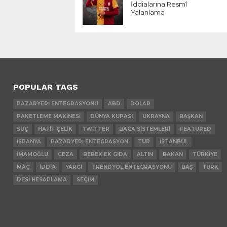
İddialarına Resmî
Yalanlama
POPULAR TAGS
PAZARYERI ENTEGRASYONU
ABD
DOLAR
PAKETLEME MAKINESI
DÜNYA KUPASI
UKRAYNA
BAŞKAN
SUÇ
HAFIF ÇELIK
TWITTER
BACA SISTEMLERI
FEATURED
İSPANYA
PAZARYERI ENTEGRASYON
TUR
İSTANBUL
İMAMOĞLU
CEZA
BEBEK EK GIDA
ALTIN
BAKAN
TÜRKIYE
MAÇ
İDDIA
YARGI
TRENDYOL ENTEGRASYONU
BAŞ
TÜRK
DESI HESAPLAMA
SEÇIM