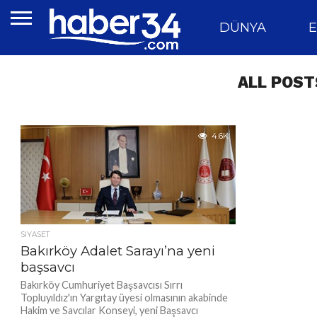
DÜNYA
E
ALL POST
4.6K
SIYASET
Bakırköy Adalet Sarayı’na yeni
başsavcı
Bakırköy Cumhuriyet Başsavcısı Sırrı
Topluyıldız'ın Yargıtay üyesi olmasının akabinde
Hakim ve Savcılar Konseyi, yeni Başsavcı