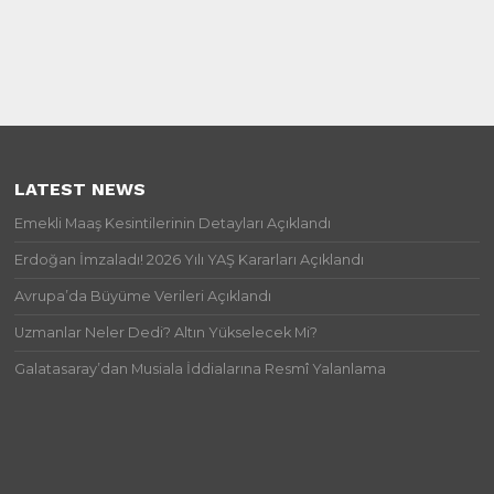
LATEST NEWS
Emekli Maaş Kesintilerinin Detayları Açıklandı
Erdoğan İmzaladı! 2026 Yılı YAŞ Kararları Açıklandı
Avrupa’da Büyüme Verileri Açıklandı
Uzmanlar Neler Dedi? Altın Yükselecek Mi?
Galatasaray’dan Musiala İddialarına Resmî Yalanlama