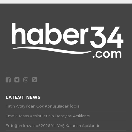
.
LATEST NEWS
Fatih Altaylı’dan Çok Konuşulacak İddia
Emekli Maaş Kesintilerinin Detayları Açıklandı
Erdoğan İmzaladı! 2026 Yılı YAŞ Kararları Açıklandı