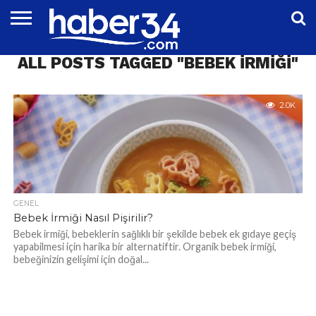
DÜNYA
ALL POSTS TAGGED "BEBEK IRMIĞI"
EĞITIM
EKONOMI
GENEL
MAGAZIN
OTOMOTIV
SIYASET
SPOR
TEKNOLOJI
2.0K
GENEL
Bebek İrmiği Nasıl Pişirilir?
Bebek irmiği, bebeklerin sağlıklı bir şekilde bebek ek gıdaye geçiş
yapabilmesi için harika bir alternatiftir. Organik bebek irmiği,
bebeğinizin gelişimi için doğal...