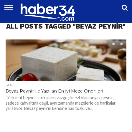
DÜNYA
ALL POSTS TAGGED "BEYAZ PEYNIR"
EĞITIM
EKONOMI
GENEL
MAGAZIN
OTOMOTIV
SIYASET
SPOR
TEKNOLOJI
2.1K
GENEL
Beyaz Peynir ile Yapılan En İyi Meze Önerileri
Türk mutfağında sofraların vazgeçilmezi olan beyaz peynir,
sadece kahvaltıda değil, aynı zamanda mezelerle de harikalar
yaratıyor. Beyaz peynirin kendine has tuzlu ve...