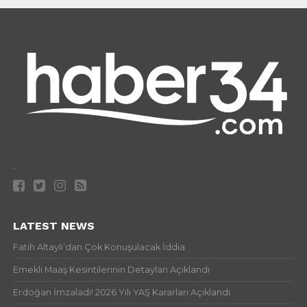
.
LATEST NEWS
Fatih Altaylı’dan Çok Konuşulacak İddia
Emekli Maaş Kesintilerinin Detayları Açıklandı
Erdoğan İmzaladı! 2026 Yılı YAŞ Kararları Açıklandı