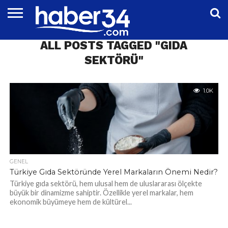
DÜNYA
ALL POSTS TAGGED "GIDA
EĞITIM
EKONOMI
GENEL
MAGAZIN
OTOMOTIV
SIYASET
SPOR
TEKNOLOJI
SEKTÖRÜ"
1.0K
GENEL
Türkiye Gıda Sektöründe Yerel Markaların Önemi Nedir?
Türkiye gıda sektörü, hem ulusal hem de uluslararası ölçekte
büyük bir dinamizme sahiptir. Özellikle yerel markalar, hem
ekonomik büyümeye hem de kültürel...