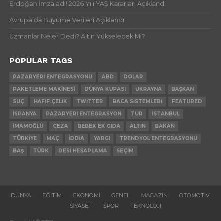
Erdoğan İmzaladı! 2026 Yılı YAŞ Kararları Açıklandı
Avrupa’da Büyüme Verileri Açıklandı
Uzmanlar Neler Dedi? Altın Yükselecek Mi?
POPULAR TAGS
PAZARYERI ENTEGRASYONU
ABD
DOLAR
PAKETLEME MAKINESI
DÜNYA KUPASI
UKRAYNA
BAŞKAN
SUÇ
HAFIF ÇELIK
TWITTER
BACA SISTEMLERI
FEATURED
İSPANYA
PAZARYERI ENTEGRASYON
TUR
İSTANBUL
İMAMOĞLU
CEZA
BEBEK EK GIDA
ALTIN
BAKAN
TÜRKIYE
MAÇ
İDDIA
YARGI
TRENDYOL ENTEGRASYONU
BAŞ
TÜRK
DESI HESAPLAMA
SEÇIM
DÜNYA
EĞITIM
EKONOMI
GENEL
MAGAZIN
OTOMOTIV
SIYASET
SPOR
TEKNOLOJI