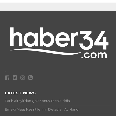
.
LATEST NEWS
Fatih Altaylı’dan Çok Konuşulacak İddia
Emekli Maaş Kesintilerinin Detayları Açıklandı