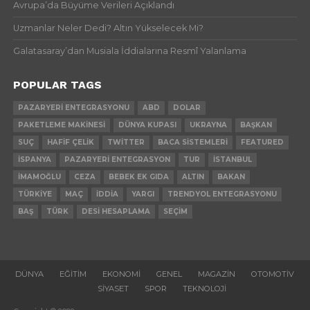
Avrupa’da Büyüme Verileri Açıklandı
Uzmanlar Neler Dedi? Altın Yükselecek Mi?
Galatasaray’dan Musiala İddialarına Resmî Yalanlama
POPULAR TAGS
PAZARYERI ENTEGRASYONU
ABD
DOLAR
PAKETLEME MAKINESI
DÜNYA KUPASI
UKRAYNA
BAŞKAN
SUÇ
HAFIF ÇELIK
TWITTER
BACA SISTEMLERI
FEATURED
İSPANYA
PAZARYERI ENTEGRASYON
TUR
İSTANBUL
İMAMOĞLU
CEZA
BEBEK EK GIDA
ALTIN
BAKAN
TÜRKIYE
MAÇ
İDDIA
YARGI
TRENDYOL ENTEGRASYONU
BAŞ
TÜRK
DESI HESAPLAMA
SEÇIM
DÜNYA
EĞITIM
EKONOMI
GENEL
MAGAZIN
OTOMOTIV
SIYASET
SPOR
TEKNOLOJI