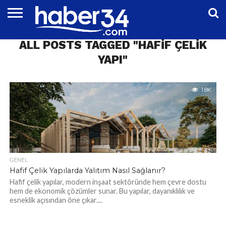
DÜNYA
ALL POSTS TAGGED "HAFIF ÇELIK
EĞITIM
EKONOMI
GENEL
MAGAZIN
OTOMOTIV
SIYASET
SPOR
TEKNOLOJI
YAPI"
1.8K
GENEL
Hafif Çelik Yapılarda Yalıtım Nasıl Sağlanır?
Hafif çelik yapılar, modern inşaat sektöründe hem çevre dostu
hem de ekonomik çözümler sunar. Bu yapılar, dayanıklılık ve
esneklik açısından öne çıkar....