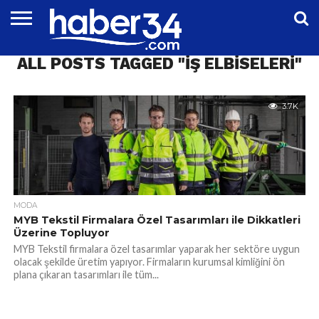
DÜNYA
ALL POSTS TAGGED "IŞ ELBISELERI"
EĞITIM
EKONOMI
GENEL
MAGAZIN
OTOMOTIV
SIYASET
SPOR
TEKNOLOJI
3.7K
MODA
MYB Tekstil Firmalara Özel Tasarımları ile Dikkatleri
Üzerine Topluyor
MYB Tekstil firmalara özel tasarımlar yaparak her sektöre uygun
olacak şekilde üretim yapıyor. Firmaların kurumsal kimliğini ön
plana çıkaran tasarımları ile tüm...