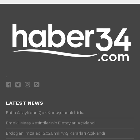
.
LATEST NEWS
Fatih Altaylı’dan Çok Konuşulacak İddia
Emekli Maaş Kesintilerinin Detayları Açıklandı
Erdoğan İmzaladı! 2026 Yılı YAŞ Kararları Açıklandı