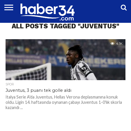
DÜNYA
ALL POSTS TAGGED "JUVENTUS"
EĞITIM
EKONOMI
GENEL
MAGAZIN
OTOMOTIV
SIYASET
SPOR
TEKNOLOJI
4.1K
SPOR
Juventus, 3 puanı tek golle aldı
İtalya Serie A'da Juventus, Hellas Verona deplasmanına konuk
oldu. Ligin 14. haftasında oynanan çabayı Juventus 1-0'lık skorla
kazandı ...