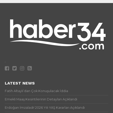
.
LATEST NEWS
Fatih Altaylı’dan Çok Konuşulacak İddia
Emekli Maaş Kesintilerinin Detayları Açıklandı
Erdoğan İmzaladı! 2026 Yılı YAŞ Kararları Açıklandı