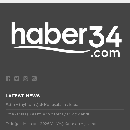
.
LATEST NEWS
Fatih Altaylı’dan Çok Konuşulacak İddia
Emekli Maaş Kesintilerinin Detayları Açıklandı
Erdoğan İmzaladı! 2026 Yılı YAŞ Kararları Açıklandı