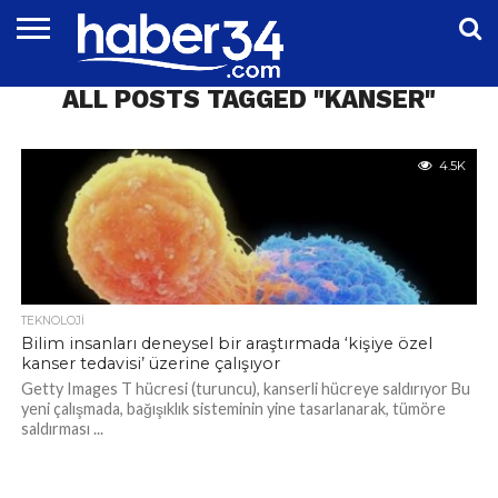
DÜNYA
ALL POSTS TAGGED "KANSER"
EĞITIM
EKONOMI
GENEL
MAGAZIN
OTOMOTIV
SIYASET
SPOR
TEKNOLOJI
4.5K
TEKNOLOJI
Bilim insanları deneysel bir araştırmada ‘kişiye özel
kanser tedavisi’ üzerine çalışıyor
Getty Images T hücresi (turuncu), kanserli hücreye saldırıyor Bu
yeni çalışmada, bağışıklık sisteminin yine tasarlanarak, tümöre
saldırması ...