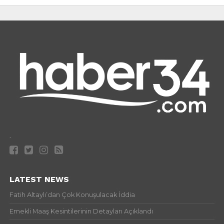
.
LATEST NEWS
Fatih Altaylı’dan Çok Konuşulacak İddia
Emekli Maaş Kesintilerinin Detayları Açıklandı