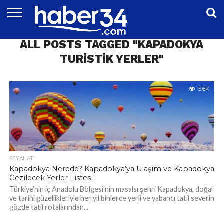
DÜNYA
ALL POSTS TAGGED "KAPADOKYA
EĞITIM
EKONOMI
GENEL
MAGAZIN
OTOMOTIV
SIYASET
SPOR
TEKNOLOJI
TURISTIK YERLER"
5.6K
SEYAHAT
Kapadokya Nerede? Kapadokya’ya Ulaşım ve Kapadokya
Gezilecek Yerler Listesi
Türkiye’nin iç Anadolu Bölgesi’nin masalsı şehri Kapadokya, doğal
ve tarihi güzellikleriyle her yıl binlerce yerli ve yabancı tatil severin
gözde tatil rotalarından...