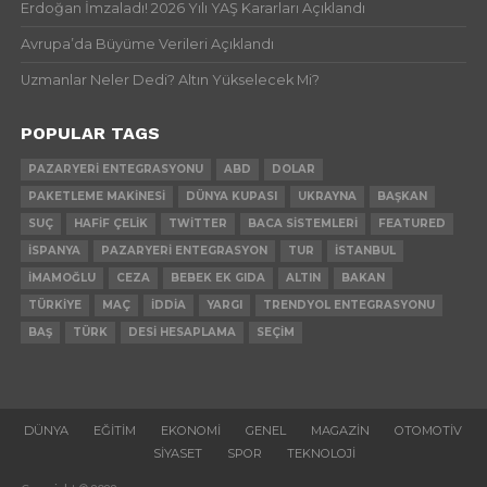
Erdoğan İmzaladı! 2026 Yılı YAŞ Kararları Açıklandı
Avrupa’da Büyüme Verileri Açıklandı
Uzmanlar Neler Dedi? Altın Yükselecek Mi?
POPULAR TAGS
PAZARYERI ENTEGRASYONU
ABD
DOLAR
PAKETLEME MAKINESI
DÜNYA KUPASI
UKRAYNA
BAŞKAN
SUÇ
HAFIF ÇELIK
TWITTER
BACA SISTEMLERI
FEATURED
İSPANYA
PAZARYERI ENTEGRASYON
TUR
İSTANBUL
İMAMOĞLU
CEZA
BEBEK EK GIDA
ALTIN
BAKAN
TÜRKIYE
MAÇ
İDDIA
YARGI
TRENDYOL ENTEGRASYONU
BAŞ
TÜRK
DESI HESAPLAMA
SEÇIM
DÜNYA
EĞITIM
EKONOMI
GENEL
MAGAZIN
OTOMOTIV
SIYASET
SPOR
TEKNOLOJI