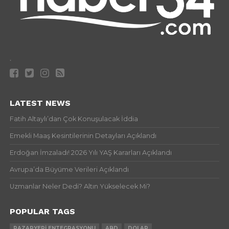
.
LATEST NEWS
Fatih Altaylı’dan Çok Konuşulacak İddia
Emekli Maaş Kesintilerinin Detayları Açıklandı
Erdoğan İmzaladı! 2026 Yılı YAŞ Kararları Açıklandı
Avrupa’da Büyüme Verileri Açıklandı
Uzmanlar Neler Dedi? Altın Yükselecek Mi?
POPULAR TAGS
PAZARYERI ENTEGRASYONU
ABD
DOLAR