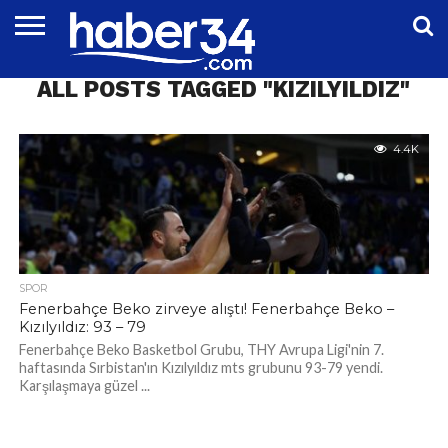
DÜNYA
ALL POSTS TAGGED "KIZILYILDIZ"
EĞITIM
EKONOMI
GENEL
MAGAZIN
OTOMOTIV
SIYASET
SPOR
TEKNOLOJI
4.4K
SPOR
Fenerbahçe Beko zirveye alıştı! Fenerbahçe Beko –
Kızılyıldız: 93 – 79
Fenerbahçe Beko Basketbol Grubu, THY Avrupa Ligi'nin 7.
haftasında Sırbistan'ın Kızılyıldız mts grubunu 93-79 yendi.
Karşılaşmaya güzel ...