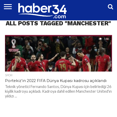
DÜNYA
ALL POSTS TAGGED "MANCHESTER"
EĞITIM
EKONOMI
GENEL
MAGAZIN
OTOMOTIV
SIYASET
SPOR
TEKNOLOJI
3.8K
SPOR
Portekiz’in 2022 FIFA Dünya Kupası kadrosu açıklandı
Teknik yönetici Fernando Santos, Dünya Kupası için belirlediği 26
kişilik kadroyu açıkladı. Kadroya dahil edilen Manchester United'ın
yıldızı ...