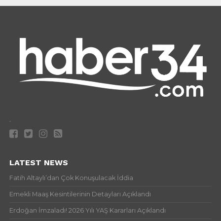
.
LATEST NEWS
Fatih Altaylı’dan Çok Konuşulacak İddia
Emekli Maaş Kesintilerinin Detayları Açıklandı
Erdoğan İmzaladı! 2026 Yılı YAŞ Kararları Açıklandı