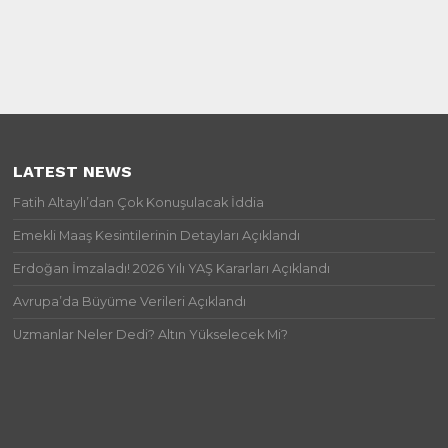
LATEST NEWS
Fatih Altaylı’dan Çok Konuşulacak İddia
Emekli Maaş Kesintilerinin Detayları Açıklandı
Erdoğan İmzaladı! 2026 Yılı YAŞ Kararları Açıklandı
Avrupa’da Büyüme Verileri Açıklandı
Uzmanlar Neler Dedi? Altın Yükselecek Mi?