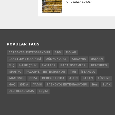
Yükselecek Mi?
POPULAR TAGS
PAZARYERI ENTEGRASYONU
ABD
DOLAR
PAKETLEME MAKINESI
DÜNYA KUPASI
UKRAYNA
BAŞKAN
SUÇ
HAFIF ÇELIK
TWITTER
BACA SISTEMLERI
FEATURED
İSPANYA
PAZARYERI ENTEGRASYON
TUR
İSTANBUL
İMAMOĞLU
CEZA
BEBEK EK GIDA
ALTIN
BAKAN
TÜRKIYE
MAÇ
İDDIA
YARGI
TRENDYOL ENTEGRASYONU
BAŞ
TÜRK
DESI HESAPLAMA
SEÇIM