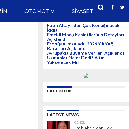
IN
OTOMOTIV
SIYASET
SPOR
Fatih Altaylı’dan Çok Konuşulacak
İddia
Emekli Maaş Kesintilerinin Detayları
Açıklandı
Erdoğan İmzaladı! 2026 Yılı YAŞ
Kararları Açıklandı
Avrupa’da Büyüme Verileri Açıklandı
Uzmanlar Neler Dedi? Altın
Yükselecek Mi?
FACEBOOK
LATEST NEWS
GENEL
Fatih Altaylı’dan Çok