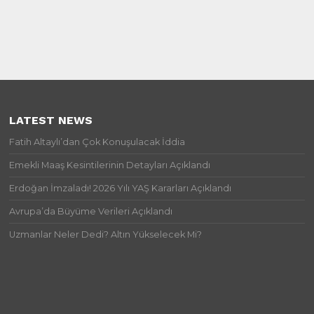
LATEST NEWS
Fatih Altaylı’dan Çok Konuşulacak İddia
Emekli Maaş Kesintilerinin Detayları Açıklandı
Erdoğan İmzaladı! 2026 Yılı YAŞ Kararları Açıklandı
Avrupa’da Büyüme Verileri Açıklandı
Uzmanlar Neler Dedi? Altın Yükselecek Mi?