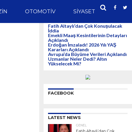
IN
OTOMOTIV
SIYASET
SPOR
Fatih Altaylı’dan Çok Konuşulacak
İddia
Emekli Maaş Kesintilerinin Detayları
Açıklandı
Erdoğan İmzaladı! 2026 Yılı YAŞ
Kararları Açıklandı
Avrupa’da Büyüme Verileri Açıklandı
Uzmanlar Neler Dedi? Altın
Yükselecek Mi?
FACEBOOK
LATEST NEWS
GENEL
Fatih Altaylı’dan Çok