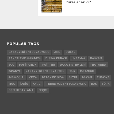
Yükselecek Mi?
POPULAR TAGS
PAZARYERI ENTEGRASYONU
ABD
DOLAR
PAKETLEME MAKINESI
DÜNYA KUPASI
UKRAYNA
BAŞKAN
SUÇ
HAFIF ÇELIK
TWITTER
BACA SISTEMLERI
FEATURED
İSPANYA
PAZARYERI ENTEGRASYON
TUR
İSTANBUL
İMAMOĞLU
CEZA
BEBEK EK GIDA
ALTIN
BAKAN
TÜRKIYE
MAÇ
İDDIA
YARGI
TRENDYOL ENTEGRASYONU
BAŞ
TÜRK
DESI HESAPLAMA
SEÇIM