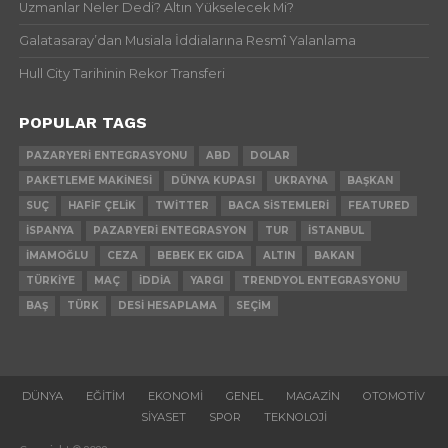
Uzmanlar Neler Dedi? Altın Yükselecek Mi?
Galatasaray’dan Musiala İddialarına Resmî Yalanlama
Hull City Tarihinin Rekor Transferi
POPULAR TAGS
PAZARYERI ENTEGRASYONU
ABD
DOLAR
PAKETLEME MAKINESI
DÜNYA KUPASI
UKRAYNA
BAŞKAN
SUÇ
HAFIF ÇELIK
TWITTER
BACA SISTEMLERI
FEATURED
İSPANYA
PAZARYERI ENTEGRASYON
TUR
İSTANBUL
İMAMOĞLU
CEZA
BEBEK EK GIDA
ALTIN
BAKAN
TÜRKIYE
MAÇ
İDDIA
YARGI
TRENDYOL ENTEGRASYONU
BAŞ
TÜRK
DESI HESAPLAMA
SEÇIM
DÜNYA
EĞITIM
EKONOMI
GENEL
MAGAZIN
OTOMOTIV
SIYASET
SPOR
TEKNOLOJI