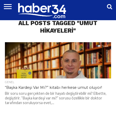
DÜNYA
ALL POSTS TAGGED "UMUT
EĞITIM
EKONOMI
GENEL
MAGAZIN
OTOMOTIV
SIYASET
SPOR
TEKNOLOJI
HIKAYELERI"
5.4K
GENEL
“Başka Kardeşi Var Mı?” kitabı herkese umut oluyor!
Bir soru soru gerçekten de bir hayatı değiştirebilir mi? Elbette,
değiştirir. “Başka kardeşi var mı?” sorusu özellikle bir doktor
tarafından soruluyorsa evet,...