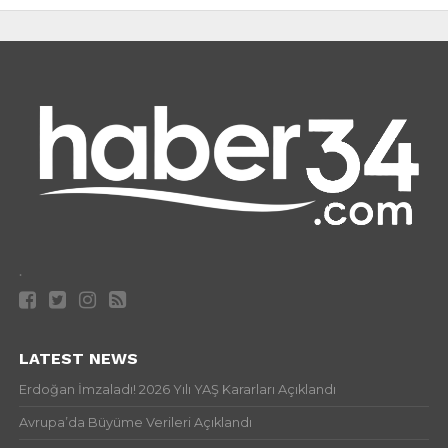
.
LATEST NEWS
Erdoğan İmzaladı! 2026 Yılı YAŞ Kararları Açıklandı
Avrupa’da Büyüme Verileri Açıklandı