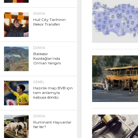
DÜNYA
Hull City Tarihinin
Rekor Transferi
DÜNYA
Balıkesir
Kazdağları’nda
Orman Yangını
GENEL
Hazırlık maçı BVB için
tam anlamıyla
kabusa döndü
DÜNYA
Ruminant Hayvanlar
Ne Yer?