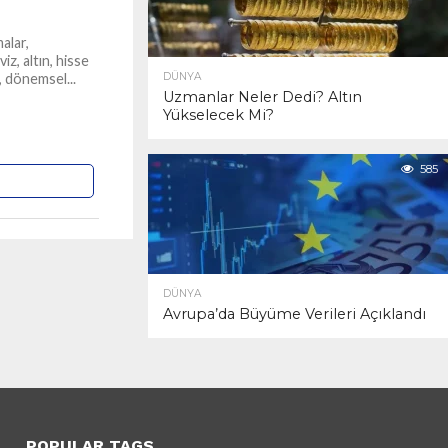
alar,
iz, altın, hisse
i, dönemsel...
DÜNYA
Uzmanlar Neler Dedi? Altın
Yükselecek Mi?
585
DÜNYA
Avrupa’da Büyüme Verileri Açıklandı
POPULAR TAGS