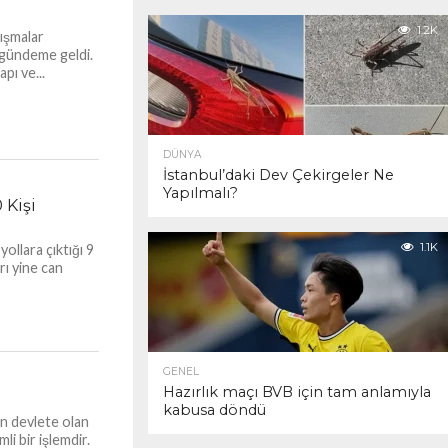
1.2K
tışmalar
n gündeme geldi.
pı ve...
DÜNYA
İstanbul’daki Dev Çekirgeler Ne
Yapılmalı?
 Kişi
1.1K
ollara çıktığı 9
rı yine can
GENEL
Hazırlık maçı BVB için tam anlamıyla
kabusa döndü
in devlete olan
 bir işlemdir.