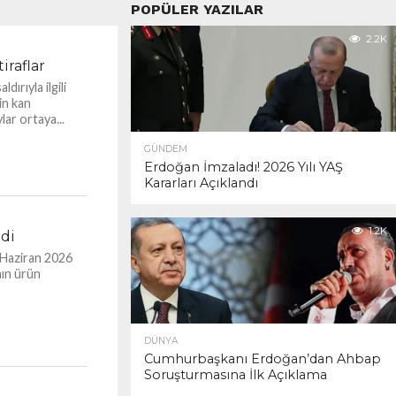
POPÜLER YAZILAR
2.2K
iraflar
dırıyla ilgili
in kan
lar ortaya...
GÜNDEM
Erdoğan İmzaladı! 2026 Yılı YAŞ
Kararları Açıklandı
1.2K
ndi
, Haziran 2026
nın ürün
DÜNYA
Cumhurbaşkanı Erdoğan’dan Ahbap
Soruşturmasına İlk Açıklama