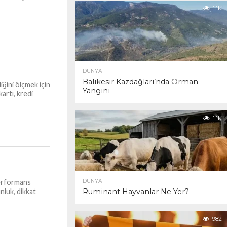
1.1K
DÜNYA
Balıkesir Kazdağları’nda Orman
iğini ölçmek için
Yangını
artı, kredi
1.1K
DÜNYA
performans
Ruminant Hayvanlar Ne Yer?
nluk, dikkat
982