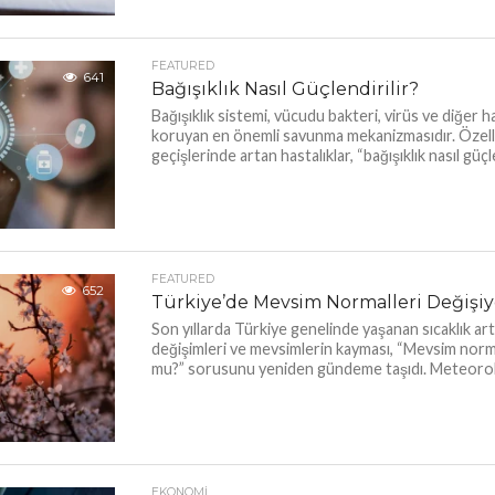
FEATURED
641
Bağışıklık Nasıl Güçlendirilir?
Bağışıklık sistemi, vücudu bakteri, virüs ve diğer ha
koruyan en önemli savunma mekanizmasıdır. Özell
geçişlerinde artan hastalıklar, “bağışıklık nasıl güçlen
FEATURED
652
Türkiye’de Mevsim Normalleri Değişi
Son yıllarda Türkiye genelinde yaşanan sıcaklık artı
değişimleri ve mevsimlerin kayması, “Mevsim norma
mu?” sorusunu yeniden gündeme taşıdı. Meteorolo
EKONOMI