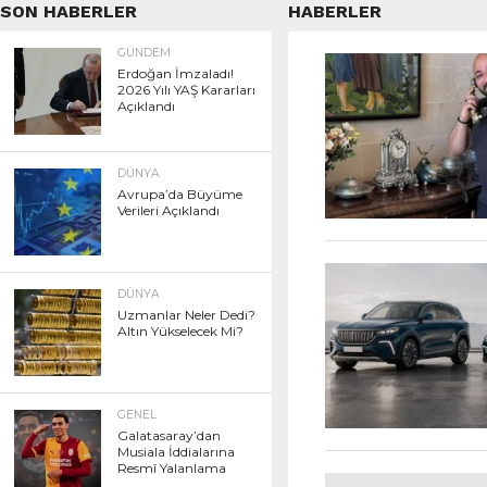
SON HABERLER
HABERLER
GÜNDEM
Erdoğan İmzaladı!
2026 Yılı YAŞ Kararları
Açıklandı
DÜNYA
Avrupa’da Büyüme
Verileri Açıklandı
DÜNYA
Uzmanlar Neler Dedi?
Altın Yükselecek Mi?
GENEL
Galatasaray’dan
Musiala İddialarına
Resmî Yalanlama