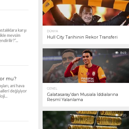
stalıklara karşı
DÜNYA
ikle mevsim
Hull City Tarihinin Rekor Transferi
dirilir?”...
849
yor mu?
şları, ani hava
GENEL
lleri değişiyor
Galatasaray’dan Musiala İddialarına
ji...
Resmî Yalanlama
720