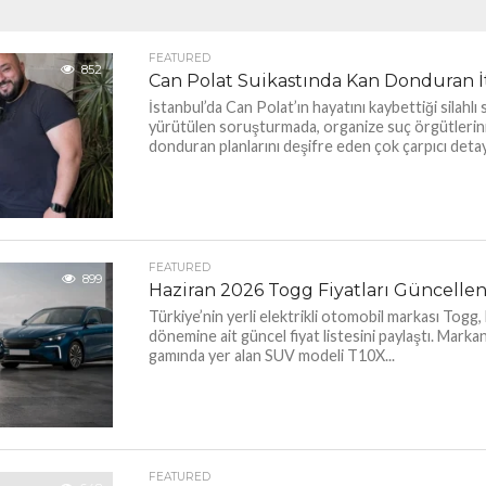
FEATURED
852
Can Polat Suikastında Kan Donduran İt
İstanbul’da Can Polat’ın hayatını kaybettiği silahlı sal
yürütülen soruşturmada, organize suç örgütlerin
donduran planlarını deşifre eden çok çarpıcı detay
FEATURED
899
Haziran 2026 Togg Fiyatları Güncelle
Türkiye’nin yerli elektrikli otomobil markası Togg
dönemine ait güncel fiyat listesini paylaştı. Marka
gamında yer alan SUV modeli T10X...
FEATURED