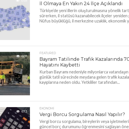
648
İl Olmaya En Yakın 24 İlçe Açıklandı
Türkiye’de yeni illerin oluşturulmasına yönelik tar
sürerken, il statüsü kazanabilecek ilçeler yenide
Nüfus büyüklüğü, il merkezine uzaklık, ekonomik ya
FEATURED
607
Bayram Tatilinde Trafik Kazalarında 70
Hayatını Kaybetti
Kurban Bayramı nedeniyle milyonlarca vatandaşın y
günlük tatil sürecinde meydana gelen trafik kazala
kayıplarına neden oldu. Yetkililer tarafından...
EKONOMI
673
Vergi Borcu Sorgulama Nasıl Yapılır?
Vergi borcu sorgulama, bireylerin veya işletmeler
güncel borç durumunu öğrenmesini sağlayan önemli