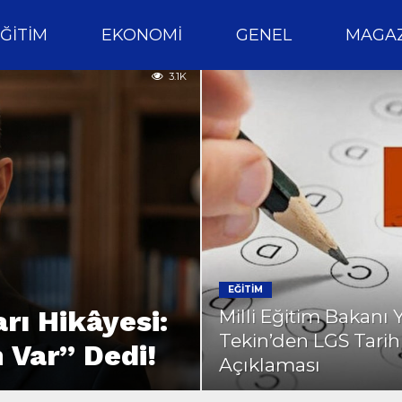
ĞITIM
EKONOMI
GENEL
MAGAZ
3.1K
EĞITIM
rı Hikâyesi:
Milli Eğitim Bakanı 
Tekin’den LGS Tarih
 Var” Dedi!
Açıklaması