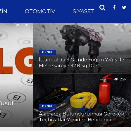
IN
OTOMOTIV
SIYASET
SPOR
2.7K
2.6K
GENEL
İstanbul’da 3 Günde Yoğun Yağış ile
Metrekareye 97.8 kg Düştü
2.9K
Yusuf
GENEL
i
Araçlarda Bulundurulması Gereken
Teçhizatlar Yeniden Belirlendi