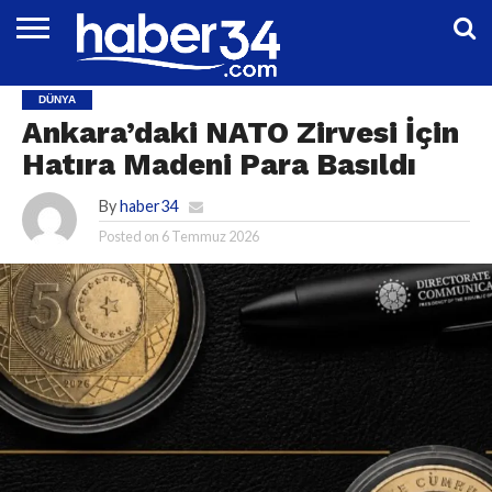
DÜNYA
EĞITIM
EKONOMI
GENEL
MAGAZIN
OTOMOTIV
SIYASET
SPOR
TEKNOLOJI
DÜNYA
Ankara’daki NATO Zirvesi İçin
Hatıra Madeni Para Basıldı
By
haber34
Posted on
6 Temmuz 2026