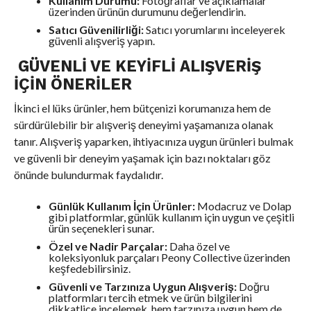
Kullanım Durumu:
Fotoğraflar ve açıklamalar
üzerinden ürünün durumunu değerlendirin.
Satıcı Güvenilirliği:
Satıcı yorumlarını inceleyerek
güvenli alışveriş yapın.
GÜVENLI VE KEYIFLI ALIŞVERIŞ
İÇIN ÖNERILER
İkinci el lüks ürünler, hem bütçenizi korumanıza hem de
sürdürülebilir bir alışveriş deneyimi yaşamanıza olanak
tanır. Alışveriş yaparken, ihtiyacınıza uygun ürünleri bulmak
ve güvenli bir deneyim yaşamak için bazı noktaları göz
önünde bulundurmak faydalıdır.
Günlük Kullanım İçin Ürünler:
Modacruz ve Dolap
gibi platformlar, günlük kullanım için uygun ve çeşitli
ürün seçenekleri sunar.
Özel ve Nadir Parçalar:
Daha özel ve
koleksiyonluk parçaları Peony Collective üzerinden
keşfedebilirsiniz.
Güvenli ve Tarzınıza Uygun Alışveriş:
Doğru
platformları tercih etmek ve ürün bilgilerini
dikkatlice incelemek, hem tarzınıza uygun hem de