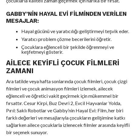
çocuklarla kaliteli zaman geçirmek için harika bir fırsat.
GABBY’NIN HAYAL EVI FILMINDEN VERILEN
MESAJLAR:
Hayal gücünü ve yaratıcılığı geliştirmeyi teşvik eder.
Yaratıcı problem çözme becerilerini öğretir.
Çocuklara eğlenceli bir şekilde öğrenmeyi ve
keşfetmeyi gösterir.
AILECE KEYIFLI ÇOCUK FILMLERI
ZAMANI
Ara tatilde veya hafta sonlarında çocuk filmleri, çocuk çizgi
filmleri ve çocuk animasyon filmleri izlemek, ailecek
eğlenceli ve öğretici vakit geçirmek için mükemmel bir
fırsattır. Cesur Kirpi, Buz Devri 2, Evcil Hayvanlar Yolda,
Pırıl: Saklı Robotlar ve Gabby’nin Hayal Evi: Film, her biri
farklı değerleri ve mesajlarıyla çocukların gelişimine katkı
sağlarken ailece çocuklarla izlenecek filmler arasında keyifli
bir seçenek sunuyor.