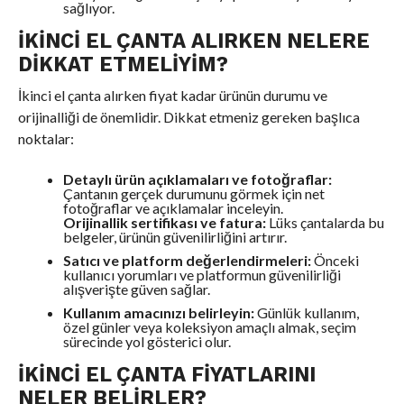
sağlıyor.
İKINCI EL ÇANTA ALIRKEN NELERE
DIKKAT ETMELIYIM?
İkinci el çanta alırken fiyat kadar ürünün durumu ve
orijinalliği de önemlidir. Dikkat etmeniz gereken başlıca
noktalar:
Detaylı ürün açıklamaları ve fotoğraflar:
Çantanın gerçek durumunu görmek için net
fotoğraflar ve açıklamalar inceleyin.
Orijinallik sertifikası ve fatura:
Lüks çantalarda bu
belgeler, ürünün güvenilirliğini artırır.
Satıcı ve platform değerlendirmeleri:
Önceki
kullanıcı yorumları ve platformun güvenilirliği
alışverişte güven sağlar.
Kullanım amacınızı belirleyin:
Günlük kullanım,
özel günler veya koleksiyon amaçlı almak, seçim
sürecinde yol gösterici olur.
İKINCI EL ÇANTA FIYATLARINI
NELER BELIRLER?