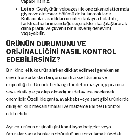
yapabilirsiniz.
Letgo
: Geniş ürün yelpazesi ile öne çıkan platformda
giyim ve aksesuar bölümü de bulunmaktadır.
Kullanıcılar aradıkları ürünleri kolayca bulabilir,
farklı satıcıların sunduğu seçenekleri karşılaştırarak
daha pratik ve güvenli bir alışveriş deneyimi
yaşayabilir.
ÜRÜNÜN DURUMUNU VE
ORIJINALLIĞINI NASIL KONTROL
EDEBILIRSINIZ?
Bir ikinci el lüks ürün alırken dikkat edilmesi gereken en
önemli unsurlardan biri, ürünün fiziksel durumu ve
orijinalliğidir. Üründe herhangi bir deformasyon, yıpranma
veya eksik parça olup olmadığını detaylıca incelemek
önemlidir. Özellikle çanta, ayakkabı veya saat gibi ürünlerde
dikişler, kilit mekanizmaları ve malzeme kalitesi kontrol
edilmelidir.
Ayrıca, ürünün orijinalliğini kanıtlayan belgeler veya
faturalar varsa bunların doğruluğunu sorgulamak faydalı