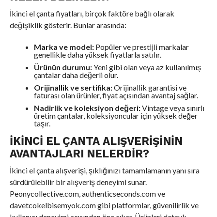
İkinci el çanta fiyatları, birçok faktöre bağlı olarak
değişiklik gösterir. Bunlar arasında:
Marka ve model:
Popüler ve prestijli markalar
genellikle daha yüksek fiyatlarla satılır.
Ürünün durumu:
Yeni gibi olan veya az kullanılmış
çantalar daha değerli olur.
Orijinallik ve sertifika:
Orijinallik garantisi ve
faturası olan ürünler, fiyat açısından avantaj sağlar.
Nadirlik ve koleksiyon değeri:
Vintage veya sınırlı
üretim çantalar, koleksiyoncular için yüksek değer
taşır.
İKINCI EL ÇANTA ALIŞVERIŞININ
AVANTAJLARI NELERDIR?
İkinci el çanta alışverişi, şıklığınızı tamamlamanın yanı sıra
sürdürülebilir bir alışveriş deneyimi sunar.
Peonycollective.com, authenticseconds.com ve
davetcokelbisemyok.com gibi platformlar, güvenilirlik ve
kullanıcı deneyimi açısından öne çıkar. Ürünleri detaylı