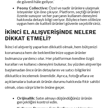
de güvenli hâle geliyor.
Peony Collective:
Özel ve nadir ürünlere ulaşmak
isteyenler için öne çıkıyor. Platform, seçtiği ürünleri
özenle sunuyor ve her parçanın kullanım deneyimi
hakkında detaylı bilgi veriyor. Böylece hem stilinize
uygun hem de kaliteli ürünleri güvenle seçebilirsiniz.
İKINCI EL ALIŞVERIŞINDE NELERE
DIKKAT ETMELI?
İkinci el alışveriş yaparken dikkatli olmak, hem bütçenizi
korumanıza hem de beklentilerinize uygun ürünler
bulmanıza yardımcı olur. Her platformun kendine özgü
kuralları ve kullanıcı deneyimi bulunur, bu yüzden alışverişe
başlamadan önce ürün detaylarını ve satıcı bilgilerini
dikkatlice incelemek önemlidir. Ayrıca, fotoğraflara ve
açıklamalara bakarak ürünün durumu hakkında fikir sahibi
olmak, olası sürprizlerin önüne geçer.
Orijinallik:
Satın almayı düşündüğünüz ürünün
gerçekliğini kontrol edin.