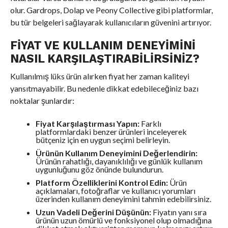
olur. Gardrops, Dolap ve Peony Collective gibi platformlar,
bu tür belgeleri sağlayarak kullanıcıların güvenini artırıyor.
FIYAT VE KULLANIM DENEYIMINI
NASIL KARŞILAŞTIRABILIRSINIZ?
Kullanılmış lüks ürün alırken fiyat her zaman kaliteyi
yansıtmayabilir. Bu nedenle dikkat edebileceğiniz bazı
noktalar şunlardır:
Fiyat Karşılaştırması Yapın:
Farklı
platformlardaki benzer ürünleri inceleyerek
bütçeniz için en uygun seçimi belirleyin.
Ürünün Kullanım Deneyimini Değerlendirin:
Ürünün rahatlığı, dayanıklılığı ve günlük kullanım
uygunluğunu göz önünde bulundurun.
Platform Özelliklerini Kontrol Edin:
Ürün
açıklamaları, fotoğraflar ve kullanıcı yorumları
üzerinden kullanım deneyimini tahmin edebilirsiniz.
Uzun Vadeli Değerini Düşünün:
Fiyatın yanı sıra
ürünün uzun ömürlü ve fonksiyonel olup olmadığına