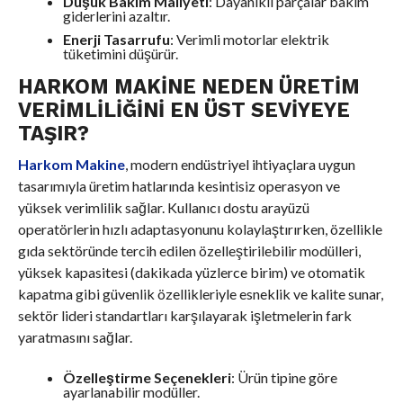
Düşük Bakım Maliyeti
: Dayanıklı parçalar bakım
giderlerini azaltır.
Enerji Tasarrufu
: Verimli motorlar elektrik
tüketimini düşürür.
HARKOM MAKINE NEDEN ÜRETIM
VERIMLILIĞINI EN ÜST SEVIYEYE
TAŞIR?
Harkom Makine
, modern endüstriyel ihtiyaçlara uygun
tasarımıyla üretim hatlarında kesintisiz operasyon ve
yüksek verimlilik sağlar. Kullanıcı dostu arayüzü
operatörlerin hızlı adaptasyonunu kolaylaştırırken, özellikle
gıda sektöründe tercih edilen özelleştirilebilir modülleri,
yüksek kapasitesi (dakikada yüzlerce birim) ve otomatik
kapatma gibi güvenlik özellikleriyle esneklik ve kalite sunar,
sektör lideri standartları karşılayarak işletmelerin fark
yaratmasını sağlar.
Özelleştirme Seçenekleri
: Ürün tipine göre
ayarlanabilir modüller.