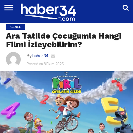
DÜNYA
EĞITIM
EKONOMI
GENEL
MAGAZIN
OTOMOTIV
SIYASET
SPOR
TEKNOLOJI
GENEL
Ara Tatilde Çocuğumla Hangi
Filmi İzleyebilirim?
By
haber34
Posted on
8 Ekim 2025