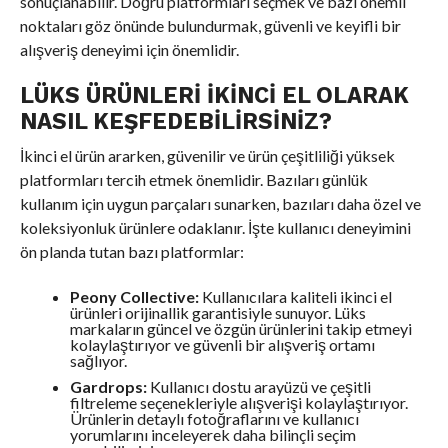
sonuçlanabilir. Doğru platformları seçmek ve bazı önemli
noktaları göz önünde bulundurmak, güvenli ve keyifli bir
alışveriş deneyimi için önemlidir.
LÜKS ÜRÜNLERI İKINCI EL OLARAK
NASIL KEŞFEDEBILIRSINIZ?
İkinci el ürün ararken, güvenilir ve ürün çeşitliliği yüksek
platformları tercih etmek önemlidir. Bazıları günlük
kullanım için uygun parçaları sunarken, bazıları daha özel ve
koleksiyonluk ürünlere odaklanır. İşte kullanıcı deneyimini
ön planda tutan bazı platformlar:
Peony Collective:
Kullanıcılara kaliteli ikinci el
ürünleri orijinallik garantisiyle sunuyor. Lüks
markaların güncel ve özgün ürünlerini takip etmeyi
kolaylaştırıyor ve güvenli bir alışveriş ortamı
sağlıyor.
Gardrops:
Kullanıcı dostu arayüzü ve çeşitli
filtreleme seçenekleriyle alışverişi kolaylaştırıyor.
Ürünlerin detaylı fotoğraflarını ve kullanıcı
yorumlarını inceleyerek daha bilinçli seçim