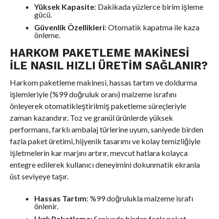
Yüksek Kapasite
: Dakikada yüzlerce birim işleme
gücü.
Güvenlik Özellikleri
: Otomatik kapatma ile kaza
önleme.
HARKOM PAKETLEME MAKINESI
ILE NASIL HIZLI ÜRETIM SAĞLANIR?
Harkom paketleme makinesi, hassas tartım ve doldurma
işlemleriyle (%99 doğruluk oranı) malzeme israfını
önleyerek otomatikleştirilmiş paketleme süreçleriyle
zaman kazandırır. Toz ve granül ürünlerde yüksek
performans, farklı ambalaj türlerine uyum, saniyede birden
fazla paket üretimi, hijyenik tasarımı ve kolay temizliğiyle
işletmelerin kar marjını artırır, mevcut hatlara kolayca
entegre edilerek kullanıcı deneyimini dokunmatik ekranla
üst seviyeye taşır.
Hassas Tartım
: %99 doğrulukla malzeme israfı
önlenir.
Hızlı Paketleme
: Saniyede birden fazla paket