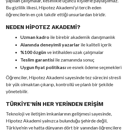
yapılan çalışmalar, kesinlikle üçüncü kişilerle paylaşılmaz.
Bu gizlilik ilkesi, Hipotez Akademi’yi tercih eden
öğrencilerin en çok takdir ettiği unsurlardan biridir.
NEDEN HIPOTEZ AKADEMI?
Uzman kadro
ile birebir akademik danışmanlık
Alanında deneyimli yazarlar
ile kaliteli içerik
%100 özgün
ve intihalden uzak çalışmalar
Teslim garantisi
ile zamanında sonuç
Uygun fiyat politikası
ve esnek ödeme seçenekleri
Öğrenciler, Hipotez Akademi sayesinde tez sürecini stresli
bir yük olmaktan çıkarıp, kontrollü ve planlı bir şekilde
yönetebilir.
TÜRKIYE’NIN HER YERINDEN ERIŞIM
Teknoloji ve iletişim imkanlarının gelişmesi sayesinde,
Hipotez Akademi yalnızca bulunduğu şehirde değil,
Türkiye’nin ve hatta dünyanın dört bir yanından öğrencilere