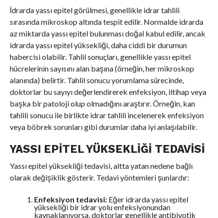
İdrarda yassı epitel görülmesi, genellikle idrar tahlili
sırasında mikroskop altında tespit edilir. Normalde idrarda
az miktarda yassı epitel bulunması doğal kabul edilir, ancak
idrarda yassı epitel yüksekliği, daha ciddi bir durumun
habercisi olabilir. Tahlil sonuçları, genellikle yassı epitel
hücrelerinin sayısını alan başına (örneğin, her mikroskop
alanında) belirtir. Tahlil sonucu yorumlama sürecinde,
doktorlar bu sayıyı değerlendirerek enfeksiyon, iltihap veya
başka bir patoloji olup olmadığını araştırır. Örneğin, kan
tahlili sonucu ile birlikte idrar tahlili incelenerek enfeksiyon
veya böbrek sorunları gibi durumlar daha iyi anlaşılabilir.
YASSI EPITEL YÜKSEKLIĞI TEDAVISI
Yassı epitel yüksekliği tedavisi, altta yatan nedene bağlı
olarak değişiklik gösterir. Tedavi yöntemleri şunlardır:
Enfeksiyon tedavisi:
Eğer idrarda yassı epitel
yüksekliği bir idrar yolu enfeksiyonundan
kaynaklanıyorsa, doktorlar genellikle antibiyotik