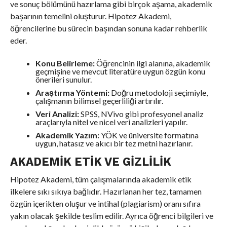
ve sonuç bölümünü hazırlama gibi birçok aşama, akademik
başarının temelini oluşturur. Hipotez Akademi,
öğrencilerine bu sürecin başından sonuna kadar rehberlik
eder.
Konu Belirleme:
Öğrencinin ilgi alanına, akademik
geçmişine ve mevcut literatüre uygun özgün konu
önerileri sunulur.
Araştırma Yöntemi:
Doğru metodoloji seçimiyle,
çalışmanın bilimsel geçerliliği artırılır.
Veri Analizi:
SPSS, NVivo gibi profesyonel analiz
araçlarıyla nitel ve nicel veri analizleri yapılır.
Akademik Yazım:
YÖK ve üniversite formatına
uygun, hatasız ve akıcı bir tez metni hazırlanır.
AKADEMIK ETIK VE GIZLILIK
Hipotez Akademi, tüm çalışmalarında akademik etik
ilkelere sıkı sıkıya bağlıdır. Hazırlanan her tez, tamamen
özgün içerikten oluşur ve intihal (plagiarism) oranı sıfıra
yakın olacak şekilde teslim edilir. Ayrıca öğrenci bilgileri ve