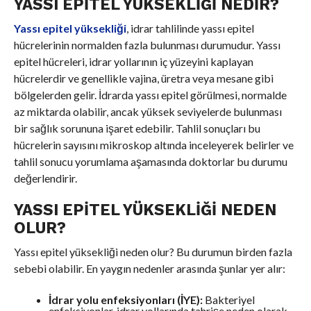
YASSI EPITEL YÜKSEKLIĞI NEDIR?
Yassı epitel yüksekliği
, idrar tahlilinde yassı epitel
hücrelerinin normalden fazla bulunması durumudur. Yassı
epitel hücreleri, idrar yollarının iç yüzeyini kaplayan
hücrelerdir ve genellikle vajina, üretra veya mesane gibi
bölgelerden gelir. İdrarda yassı epitel görülmesi, normalde
az miktarda olabilir, ancak yüksek seviyelerde bulunması
bir sağlık sorununa işaret edebilir. Tahlil sonuçları bu
hücrelerin sayısını mikroskop altında inceleyerek belirler ve
tahlil sonucu yorumlama aşamasında doktorlar bu durumu
değerlendirir.
YASSI EPITEL YÜKSEKLIĞI NEDEN
OLUR?
Yassı epitel yüksekliği neden olur? Bu durumun birden fazla
sebebi olabilir. En yaygın nedenler arasında şunlar yer alır:
İdrar yolu enfeksiyonları (İYE):
Bakteriyel
enfeksiyonlar, idrar yollarında tahrişe neden olarak