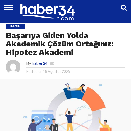
DÜNYA
EĞITIM
EKONOMI
GENEL
MAGAZIN
OTOMOTIV
SIYASET
SPOR
TEKNOLOJI
EĞITIM
Başarıya Giden Yolda
Akademik Çözüm Ortağınız:
Hipotez Akademi
By
haber34
Posted on
18 Ağustos 2025