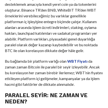
desteklemek amacıyla kendi yerel coin ya da tokenlerini
oluşturur. Binance TR’den BNB, WhiteBIT TR’den WBT
örneklerini verebileceğimiz bu varlıklar genellikle
platformun iç işleyişine entegre biçimde çalışır. Kullanım
alanları arasında işlem ücreti indirimleri, staking, oylama
hakları, launchpad katılımları ve sadakat programları yer
alabilir. Platform varlıkları, piyasadaki genel duyarlılığa
paralel olarak değer kazanıp kaybedebilir ve bu noktada
BTC ile olan korelasyon dikkate değer hâle gelir.
Bu bağlamda bir platform varlığı olan
WBT Fiyatı
da
zaman zaman Bitcoin ile paralel bir seyir izleyebilir. Ancak
bu korelasyon her zaman birebir ilerlemez; WBT’nin fiyatını
etkileyen platform içi gelişmeler, kampanyalar ya da işlem
hacmi gibi faktörler de dikkate alınmalıdır.
PARALEL SEYIR: NE ZAMAN VE
NEDEN?