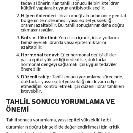
tedavisi önerir. Kan tahlili sonucu ile birlikte idrar
kültürü yapılarak uygun antibiyotik seçilir.
Hijyen önlemleri:
İdrar örneği almadan önce genital
bölgenin temizlenmesi, yassı epitel yüksekliği
oranını azaltabilir. Bu, tahlil sonuçlarının daha doğru
çıkmasını sağlar.
Bol sıvı tüketimi:
Yeterli su içmek, idrar yollarını
temizleyerek idrarda yassı epitel miktarını
azaltabilir.
Hormonal tedavi:
Eğer hormonal değişiklikler
yassı epitel yüksekliği nedeni ise, doktorlar
hormonal dengeyi sağlamak için uygun tedaviler
önerebilir.
Düzenli takip:
Tahlil sonucu yorumlama sürecinde,
doktorlar yassı epitel yüksekliğinin devam edip
etmediğini kontrol etmek için düzenli idrar tahlilleri
isteyebilir.
TAHLIL SONUCU YORUMLAMA VE
ÖNEMI
Tahlil sonucu yorumlama, yassı epitel yüksekliği gibi
durumların doğru bir şekilde değerlendirilmesi için kritik