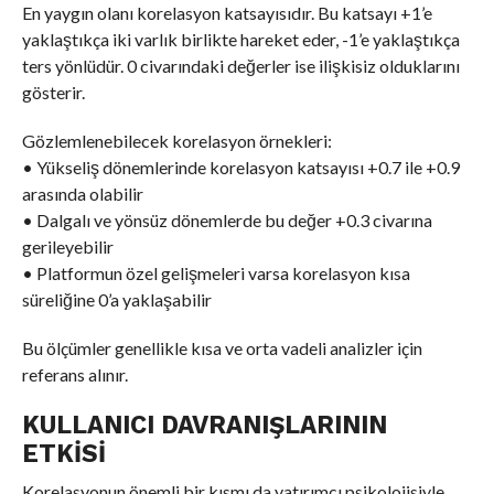
En yaygın olanı korelasyon katsayısıdır. Bu katsayı +1’e
yaklaştıkça iki varlık birlikte hareket eder, -1’e yaklaştıkça
ters yönlüdür. 0 civarındaki değerler ise ilişkisiz olduklarını
gösterir.
Gözlemlenebilecek korelasyon örnekleri:
• Yükseliş dönemlerinde korelasyon katsayısı +0.7 ile +0.9
arasında olabilir
• Dalgalı ve yönsüz dönemlerde bu değer +0.3 civarına
gerileyebilir
• Platformun özel gelişmeleri varsa korelasyon kısa
süreliğine 0’a yaklaşabilir
Bu ölçümler genellikle kısa ve orta vadeli analizler için
referans alınır.
KULLANICI DAVRANIŞLARININ
ETKISI
Korelasyonun önemli bir kısmı da yatırımcı psikolojisiyle