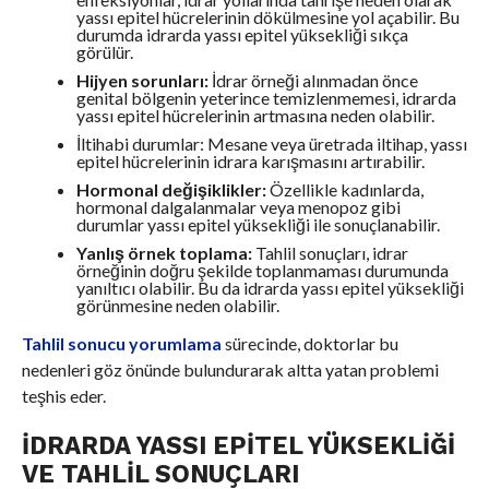
yassı epitel hücrelerinin dökülmesine yol açabilir. Bu
durumda idrarda yassı epitel yüksekliği sıkça
görülür.
Hijyen sorunları:
İdrar örneği alınmadan önce
genital bölgenin yeterince temizlenmemesi, idrarda
yassı epitel hücrelerinin artmasına neden olabilir.
İltihabi durumlar: Mesane veya üretrada iltihap, yassı
epitel hücrelerinin idrara karışmasını artırabilir.
Hormonal değişiklikler:
Özellikle kadınlarda,
hormonal dalgalanmalar veya menopoz gibi
durumlar yassı epitel yüksekliği ile sonuçlanabilir.
Yanlış örnek toplama:
Tahlil sonuçları, idrar
örneğinin doğru şekilde toplanmaması durumunda
yanıltıcı olabilir. Bu da idrarda yassı epitel yüksekliği
görünmesine neden olabilir.
Tahlil sonucu yorumlama
sürecinde, doktorlar bu
nedenleri göz önünde bulundurarak altta yatan problemi
teşhis eder.
İDRARDA YASSI EPITEL YÜKSEKLIĞI
VE TAHLIL SONUÇLARI