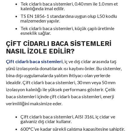
Tek cidarlı baca sistemleri, 0.40 mm ile 1.0 mm et
kalınlığında imal edilir.
TS EN 1856-1 standardına uygun olup L50 kodlu
malzemeden yapılır.
Tek cidarlı baca sistemleri, küçük çaplı üretimle
esneklik sağlar.
ÇIFT CIDARLI BACA SISTEMLERI
NASIL İZOLE EDILIR?
Çift cidarlı baca sistemleri
, iç ve dış cidar arasında taş
yünü izolasyonla donatılarak ısı kaybını önler. Bu sistemler,
bina dışı uygulamalarda yalıtım ihtiyacı olan yerlerde
idealdir. Çift cidarlı baca sistemleri, 30 mm veya 50 mm
izolasyon kalınlığı ile yüksek performans gösterir. Çelik
baca sistemleri içinde çift cidarlı baca sistemleri, enerji
verimliliğini maksimize eder.
Çift cidarlı baca sistemleri, AISI 316L iç cidar ve
galvaniz dış cidar kullanır.
600°C’ye kadar sürekli çalışma kapasitesine sahiptir.