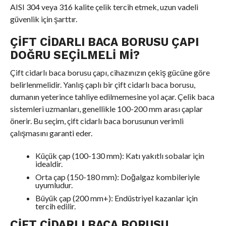
AISI 304 veya 316 kalite çelik tercih etmek, uzun vadeli
güvenlik için şarttır.
ÇIFT CIDARLI BACA BORUSU ÇAPI
DOĞRU SEÇILMELI MI?
Çift cidarlı baca borusu çapı, cihazınızın çekiş gücüne göre
belirlenmelidir. Yanlış çaplı bir çift cidarlı baca borusu,
dumanın yeterince tahliye edilmemesine yol açar. Çelik baca
sistemleri uzmanları, genellikle 100-200 mm arası çaplar
önerir. Bu seçim, çift cidarlı baca borusunun verimli
çalışmasını garanti eder.
Küçük çap (100-130 mm): Katı yakıtlı sobalar için
idealdir.
Orta çap (150-180 mm): Doğalgaz kombileriyle
uyumludur.
Büyük çap (200 mm+): Endüstriyel kazanlar için
tercih edilir.
ÇIFT CIDARLI BACA BORUSU