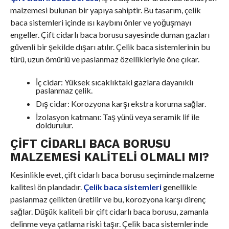
malzemesi bulunan bir yapıya sahiptir. Bu tasarım, çelik
baca sistemleri içinde ısı kaybını önler ve yoğuşmayı
engeller. Çift cidarlı baca borusu sayesinde duman gazları
güvenli bir şekilde dışarı atılır. Çelik baca sistemlerinin bu
türü, uzun ömürlü ve paslanmaz özellikleriyle öne çıkar.
İç cidar: Yüksek sıcaklıktaki gazlara dayanıklı
paslanmaz çelik.
Dış cidar: Korozyona karşı ekstra koruma sağlar.
İzolasyon katmanı: Taş yünü veya seramik lif ile
doldurulur.
ÇIFT CIDARLI BACA BORUSU
MALZEMESI KALITELI OLMALI MI?
Kesinlikle evet, çift cidarlı baca borusu seçiminde malzeme
kalitesi ön plandadır.
Çelik baca sistemleri
genellikle
paslanmaz çelikten üretilir ve bu, korozyona karşı direnç
sağlar. Düşük kaliteli bir çift cidarlı baca borusu, zamanla
delinme veya çatlama riski taşır. Çelik baca sistemlerinde