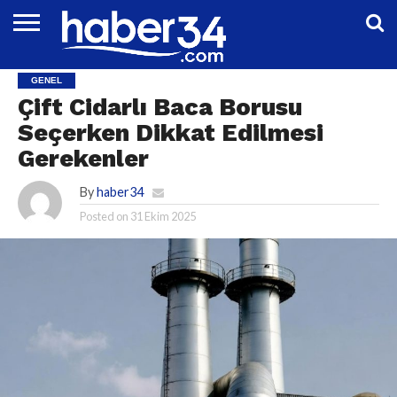
DÜNYA
EĞITIM
EKONOMI
GENEL
MAGAZIN
OTOMOTIV
SIYASET
SPOR
TEKNOLOJI
GENEL
Çift Cidarlı Baca Borusu
Seçerken Dikkat Edilmesi
Gerekenler
By
haber34
Posted on
31 Ekim 2025