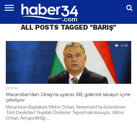
DÜNYA
ALL POSTS TAGGED "BARIŞ"
EĞITIM
EKONOMI
GENEL
MAGAZIN
OTOMOTIV
SIYASET
SPOR
TEKNOLOJI
4.7K
DÜNYA
Macaristan’dan Ukrayna uyarısı: AB, giderek savaşın içine
çekiliyor
Macaristan Başbakanı Viktor Orban, Semerkant'ta düzenlenen
Türk Devletleri Teşkilatı Önderler Tepesi'nde konuştu. Viktor
Orban, Avrupa Birliği ...