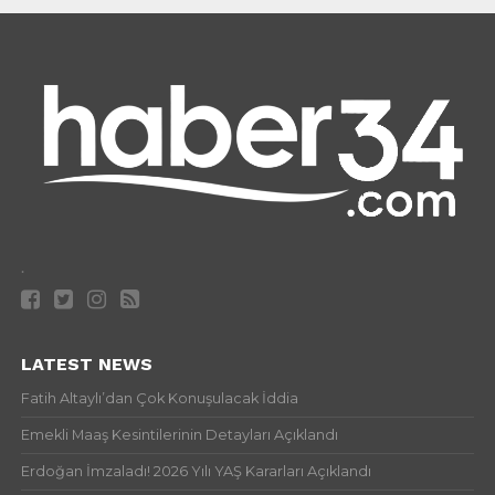
.
LATEST NEWS
Fatih Altaylı’dan Çok Konuşulacak İddia
Emekli Maaş Kesintilerinin Detayları Açıklandı
Erdoğan İmzaladı! 2026 Yılı YAŞ Kararları Açıklandı