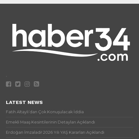
.
LATEST NEWS
Fatih Altaylı’dan Çok Konuşulacak İddia
Emekli Maaş Kesintilerinin Detayları Açıklandı
Erdoğan İmzaladı! 2026 Yılı YAŞ Kararları Açıklandı