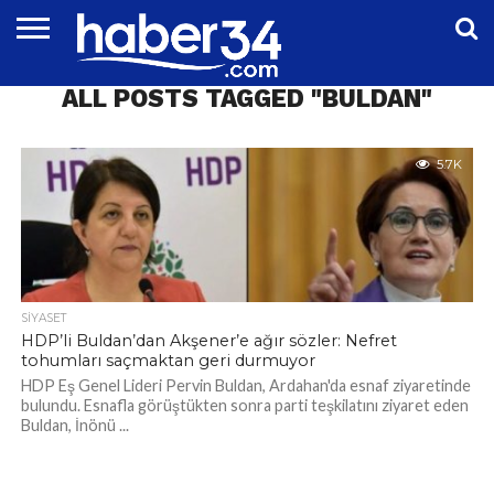
DÜNYA
ALL POSTS TAGGED "BULDAN"
EĞITIM
EKONOMI
GENEL
MAGAZIN
OTOMOTIV
SIYASET
SPOR
TEKNOLOJI
5.7K
SIYASET
HDP’li Buldan’dan Akşener’e ağır sözler: Nefret
tohumları saçmaktan geri durmuyor
HDP Eş Genel Lideri Pervin Buldan, Ardahan'da esnaf ziyaretinde
bulundu. Esnafla görüştükten sonra parti teşkilatını ziyaret eden
Buldan, İnönü ...