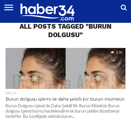
DÜNYA
ALL POSTS TAGGED "BURUN
EĞITIM
EKONOMI
GENEL
MAGAZIN
OTOMOTIV
SIYASET
SPOR
TEKNOLOJI
DOLGUSU"
5.3K
SAĞLIK
Burun dolgusu işlemi ile daha şekilli bir burun mümkün
Burun Dolgusu İşlemi İle Daha Şekilli Bir Burun Mümkün Burun
dolgusu işlemi burnu hacimlendirerek burun şeklini düzeltmeyi
hedefler. Bu özelliğiyle aslında burun...