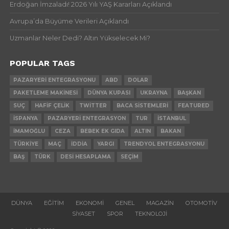
Erdoğan İmzaladı! 2026 Yılı YAŞ Kararları Açıklandı
Avrupa’da Büyüme Verileri Açıklandı
Uzmanlar Neler Dedi? Altın Yükselecek Mi?
POPULAR TAGS
PAZARYERI ENTEGRASYONU
ABD
DOLAR
PAKETLEME MAKINESI
DÜNYA KUPASI
UKRAYNA
BAŞKAN
SUÇ
HAFIF ÇELIK
TWITTER
BACA SISTEMLERI
FEATURED
İSPANYA
PAZARYERI ENTEGRASYON
TUR
İSTANBUL
İMAMOĞLU
CEZA
BEBEK EK GIDA
ALTIN
BAKAN
TÜRKIYE
MAÇ
İDDIA
YARGI
TRENDYOL ENTEGRASYONU
BAŞ
TÜRK
DESI HESAPLAMA
SEÇIM
DÜNYA
EĞITIM
EKONOMI
GENEL
MAGAZIN
OTOMOTIV
SIYASET
SPOR
TEKNOLOJI