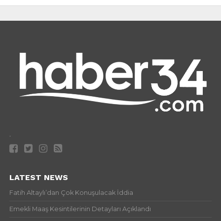
.
LATEST NEWS
Fatih Altaylı’dan Çok Konuşulacak İddia
Emekli Maaş Kesintilerinin Detayları Açıklandı