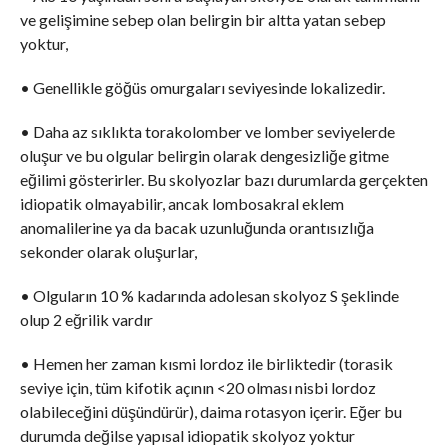
ve gelişimine sebep olan belirgin bir altta yatan sebep
yoktur,
• Genellikle göğüs omurgaları seviyesinde lokalizedir.
• Daha az sıklıkta torakolomber ve lomber seviyelerde
oluşur ve bu olgular belirgin olarak dengesizliğe gitme
eğilimi gösterirler. Bu skolyozlar bazı durumlarda gerçekten
idiopatik olmayabilir, ancak lombosakral eklem
anomalilerine ya da bacak uzunluğunda orantısızlığa
sekonder olarak oluşurlar,
• Olguların 10 % kadarında adolesan skolyoz S şeklinde
olup 2 eğrilik vardır
• Hemen her zaman kısmi lordoz ile birliktedir (torasik
seviye için, tüm kifotik açının <20 olması nisbi lordoz
olabileceğini düşündürür), daima rotasyon içerir. Eğer bu
durumda değilse yapısal idiopatik skolyoz yoktur