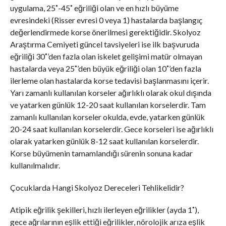
uygulama, 25˚-45˚ eğriliği olan ve en hızlı büyüme
evresindeki (Risser evresi 0 veya 1) hastalarda başlangıç
değerlendirmede korse önerilmesi gerektiğidir. Skolyoz
Araştırma Cemiyeti güncel tavsiyeleri ise ilk başvuruda
eğriliği 30˚’den fazla olan iskelet gelişimi matür olmayan
hastalarda veya 25˚’den büyük eğriliği olan 10˚’den fazla
ilerleme olan hastalarda korse tedavisi başlanmasını içerir.
Yarı zamanlı kullanılan korseler ağırlıklı olarak okul dışında
ve yatarken günlük 12-20 saat kullanılan korselerdir. Tam
zamanlı kullanılan korseler okulda, evde, yatarken günlük
20-24 saat kullanılan korselerdir. Gece korseleri ise ağırlıklı
olarak yatarken günlük 8-12 saat kullanılan korselerdir.
Korse büyümenin tamamlandığı sürenin sonuna kadar
kullanılmalıdır.
Çocuklarda Hangi Skolyoz Dereceleri Tehlikelidir?
Atipik eğrilik şekilleri, hızlı ilerleyen eğrilikler (ayda 1˚),
gece ağrılarının eşlik ettiği eğrilikler, nörolojik arıza eşlik