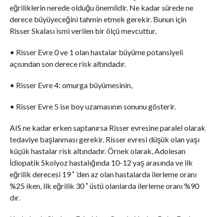
eğriliklerin nerede olduğu önemlidir. Ne kadar sürede ne
derece büyüyeceğini tahmin etmek gerekir. Bunun için
Risser Skalası ismi verilen bir ölçü mevcuttur.
• Risser Evre 0 ve 1 olan hastalar büyüme potansiyeli
açısından son derece risk altındadır.
• Risser Evre 4: omurga büyümesinin,
• Risser Evre 5 ise boy uzamasının sonunu gösterir.
AIS ne kadar erken saptanırsa Risser evresine paralel olarak
tedaviye başlanması gerekir. Risser evresi düşük olan yaşı
küçük hastalar risk altındadır. Örnek olarak, Adolesan
İdiopatik Skolyoz hastalığında 10-12 yaş arasında ve ilk
eğrilik derecesi 19 ˚ ’den az olan hastalarda ilerleme oranı
%25 iken, ilk eğrilik 30 ˚ üstü olanlarda ilerleme oranı %90
dır.