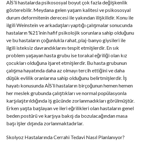
AİS’li hastalarda psikososyal boyut çok fazla değişkenlik
gösterebilir. Meydana gelen yaşam kalitesi ve psikososyal
durum deformitenin derecesi ile yakından ilişkilidir. Konu ile
ilgili Weinstein ve arkadaşları yaptığı çalışmalar sonucunda
hastaların %21’inin hafif psikolojik sorunlara sahip olduğunu
ve bu hastaların çoğunlukla rahat, plaj-banyo giysileri ile
ilgili isteksiz davrandıklarını tespit etmişlerdir. En sık
problem yaşayan hasta grubu ise torakal eğriliği olan kız
çocukları olduğuna işaret etmişlerdir. Bu hasta grubunun
çalışma hayatında daha az olmayı tercih ettiğini ve daha
düşük evlilik oranlarına sahip olduğunu belirtmişlerdir. İş
hayatı konusunda AİS’li hastaların birçoğunun hemen hemen
her meslek grubunda çalıştıkları ve normal popülasyonla
karşılaştırıldığında iş gücünde zorlanmadıkları görülmüştür.
Erken yaşta başlayan ve ileri eğrilikleri olan hastaların genel
beden postürü ve karşıya bakış da bozulacağından masa
başı işler dışında zorlanmaktadırlar.
Skolyoz Hastalarında Cerrahi Tedavi Nasıl Planlanıyor?