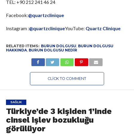
TEL: +90 212 241 46 24
Facebook:
@quartzclinique
Instagram :
@quartzclinique
YouTube:
Quartz Clinique
RELATED ITEMS:
BURUN DOLGUSU
,
BURUN DOLGUSU
HAKKINDA
,
BURUN DOLGUSU NEDIR
CLICK TO COMMENT
SAĞLIK
Türkiye’de 3 kişiden 1’inde
cinsel işlev bozukluğu
görülüyor