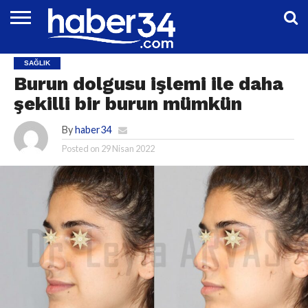
DÜNYA
EĞITIM
EKONOMI
GENEL
MAGAZIN
OTOMOTIV
SIYASET
SPOR
TEKNOLOJI
SAĞLIK
Burun dolgusu işlemi ile daha
şekilli bir burun mümkün
By
haber34
Posted on
29 Nisan 2022