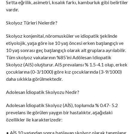
Sırtta eğrilik, asimetri, kısalık farkı, kamburluk gibi belirtiler
vardır.
Skolyoz Türleri Nelerdir?
Skolyoz konjenital, nöromusküler ve idiopatik şeklinde
etiyolojik, yaşa göre ise 10 yaş öncesi erken başlangıçlı ve
10 yaş sonrası geç başlangıçlı olarak alt gruplara ayrılabilir.
Tüm skolyoz vakalarının %85’ini Adölesan Idiopatik
Skolyoz (AIS) oluşturur. AIS prevalansı % 1.5-4.1 olup, erkek
çocuklarına (0-3/1000) göre kız çocuklarında (3-9/1000)
daha sıklıkla görülmektedir.
Adolesan İdiopatik Skolyozu Nedir?
Adolesan İdiopatik Skolyoz (AİS), toplumda % 0.47- 5.2
prevelans ile görülen yaygın bir hastalıktır, aşağıdaki
özellikler ile karakterizedir:
• AİS 10 yaşından sonra başlayan skolyoz olarak tanımlanır