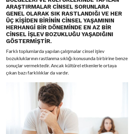
ARAŞTIRMALAR CINSEL SORUNLARA
GENEL OLARAK SIK RASTLANDIĞI VE HER
ÜÇ KIŞIDEN BIRININ CINSEL YAŞAMININ
HERHANGI BIR DÖNEMINDE EN AZ BIR
CINSEL IŞLEV BOZUKLUĞU YAŞADIĞINI
GÖSTERMIŞTIR.
Farklı toplumlarda yapılan çalışmalar cinsel işlev
bozukluklarının rastlanma sıklığı konusunda birbirine benze
sonuçlar vermektedir. Ancak kültürel etkenlerle ortaya
çıkan bazı farklılıklar da vardır.