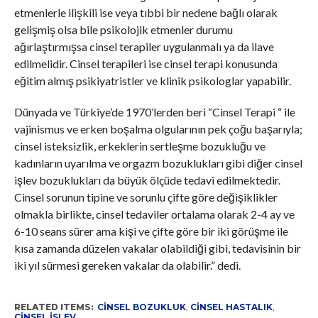
etmenlerle ilişkili ise veya tıbbi bir nedene bağlı olarak
gelişmiş olsa bile psikolojik etmenler durumu
ağırlaştırmışsa cinsel terapiler uygulanmalı ya da ilave
edilmelidir. Cinsel terapileri ise cinsel terapi konusunda
eğitim almış psikiyatristler ve klinik psikologlar yapabilir.
Dünyada ve Türkiye’de 1970’lerden beri “Cinsel Terapi “ ile
vajinismus ve erken boşalma olgularının pek çoğu başarıyla;
cinsel isteksizlik, erkeklerin sertleşme bozukluğu ve
kadınların uyarılma ve orgazm bozuklukları gibi diğer cinsel
işlev bozuklukları da büyük ölçüde tedavi edilmektedir.
Cinsel sorunun tipine ve sorunlu çifte göre değişiklikler
olmakla birlikte, cinsel tedaviler ortalama olarak 2-4 ay ve
6-10 seans sürer ama kişi ve çifte göre bir iki görüşme ile
kısa zamanda düzelen vakalar olabildiği gibi, tedavisinin bir
iki yıl sürmesi gereken vakalar da olabilir.” dedi.
RELATED ITEMS:
CINSEL BOZUKLUK
,
CINSEL HASTALIK
,
CINSEL ISLEV