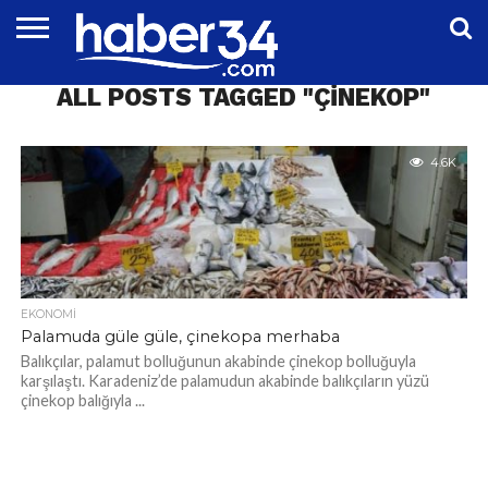
DÜNYA
ALL POSTS TAGGED "ÇINEKOP"
EĞITIM
EKONOMI
GENEL
MAGAZIN
OTOMOTIV
SIYASET
SPOR
TEKNOLOJI
4.6K
EKONOMI
Palamuda güle güle, çinekopa merhaba
Balıkçılar, palamut bolluğunun akabinde çinekop bolluğuyla
karşılaştı. Karadeniz’de palamudun akabinde balıkçıların yüzü
çinekop balığıyla ...