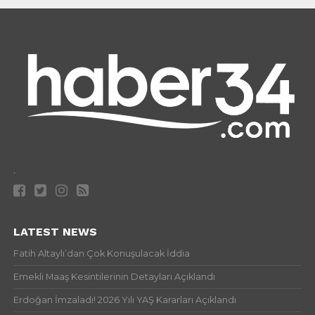
.
LATEST NEWS
Fatih Altaylı’dan Çok Konuşulacak İddia
Emekli Maaş Kesintilerinin Detayları Açıklandı
Erdoğan İmzaladı! 2026 Yılı YAŞ Kararları Açıklandı