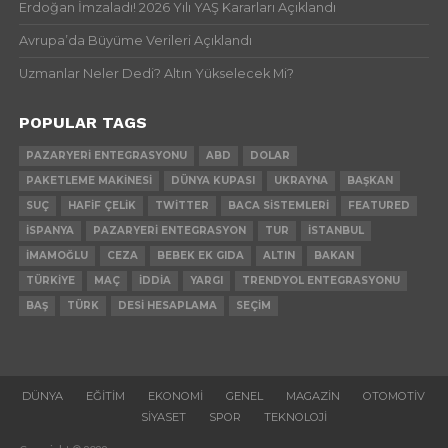
Erdoğan İmzaladı! 2026 Yılı YAŞ Kararları Açıklandı
Avrupa’da Büyüme Verileri Açıklandı
Uzmanlar Neler Dedi? Altın Yükselecek Mi?
POPULAR TAGS
PAZARYERI ENTEGRASYONU
ABD
DOLAR
PAKETLEME MAKINESI
DÜNYA KUPASI
UKRAYNA
BAŞKAN
SUÇ
HAFIF ÇELIK
TWITTER
BACA SISTEMLERI
FEATURED
İSPANYA
PAZARYERI ENTEGRASYON
TUR
İSTANBUL
İMAMOĞLU
CEZA
BEBEK EK GIDA
ALTIN
BAKAN
TÜRKIYE
MAÇ
İDDIA
YARGI
TRENDYOL ENTEGRASYONU
BAŞ
TÜRK
DESI HESAPLAMA
SEÇIM
DÜNYA
EĞITIM
EKONOMI
GENEL
MAGAZIN
OTOMOTIV
SIYASET
SPOR
TEKNOLOJI