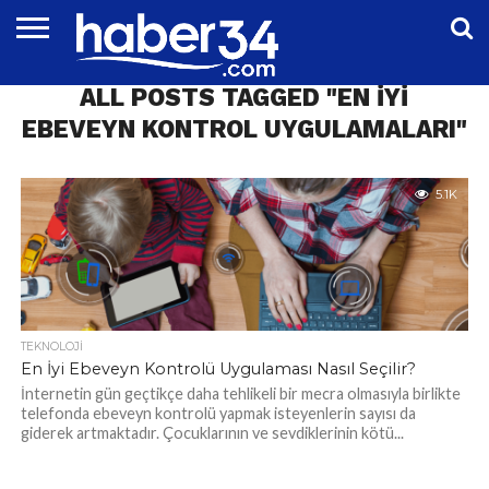
DÜNYA
ALL POSTS TAGGED "EN IYI
EĞITIM
EKONOMI
GENEL
MAGAZIN
OTOMOTIV
SIYASET
SPOR
TEKNOLOJI
EBEVEYN KONTROL UYGULAMALARI"
5.1K
TEKNOLOJI
En İyi Ebeveyn Kontrolü Uygulaması Nasıl Seçilir?
İnternetin gün geçtikçe daha tehlikeli bir mecra olmasıyla birlikte
telefonda ebeveyn kontrolü yapmak isteyenlerin sayısı da
giderek artmaktadır. Çocuklarının ve sevdiklerinin kötü...