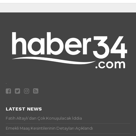
.
LATEST NEWS
Fatih Altaylı’dan Çok Konuşulacak İddia
Emekli Maaş Kesintilerinin Detayları Açıklandı