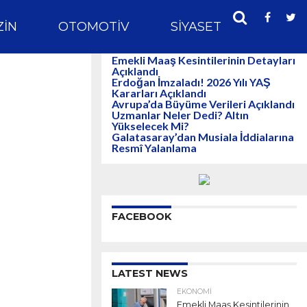
IN
OTOMOTIV
SIYASET
SPOR
Emekli Maaş Kesintilerinin Detayları
Açıklandı
Erdoğan İmzaladı! 2026 Yılı YAŞ
Kararları Açıklandı
Avrupa’da Büyüme Verileri Açıklandı
Uzmanlar Neler Dedi? Altın
Yükselecek Mi?
Galatasaray’dan Musiala İddialarına
Resmî Yalanlama
FACEBOOK
LATEST NEWS
EKONOMI
Emekli Maaş Kesintilerinin