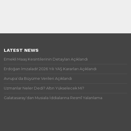
LATEST NEWS
Emekli Maaş Kesintilerinin Detayları Açıklandı
Erdoğan İmzaladı! 2026 Yılı YAŞ Kararları Açıklandı
Avrupa’da Büyüme Verileri Açıklandı
Uzmanlar Neler Dedi? Altın Yükselecek Mi?
Galatasaray’dan Musiala İddialarına Resmî Yalanlama