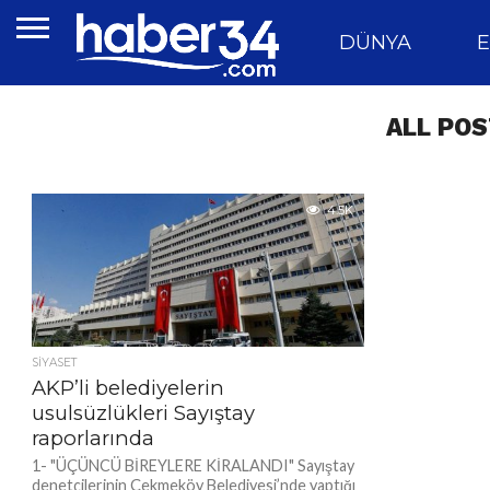
DÜNYA
E
ALL POS
4.5K
SIYASET
AKP’li belediyelerin
usulsüzlükleri Sayıştay
raporlarında
1- "ÜÇÜNCÜ BİREYLERE KİRALANDI" Sayıştay
denetçilerinin Çekmeköy Belediyesi’nde yaptığı