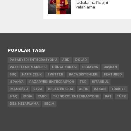
İddialarına Resmî
Yalanlama
POPULAR TAGS
PAZARYERI ENTEGRASYONU
ABD
DOLAR
PAKETLEME MAKINESI
DÜNYA KUPASI
UKRAYNA
BAŞKAN
SUÇ
HAFIF ÇELIK
TWITTER
BACA SISTEMLERI
FEATURED
İSPANYA
PAZARYERI ENTEGRASYON
TUR
İSTANBUL
İMAMOĞLU
CEZA
BEBEK EK GIDA
ALTIN
BAKAN
TÜRKIYE
MAÇ
İDDIA
YARGI
TRENDYOL ENTEGRASYONU
BAŞ
TÜRK
DESI HESAPLAMA
SEÇIM