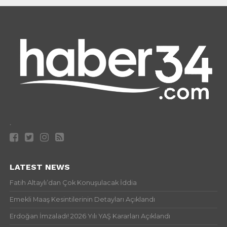
.
LATEST NEWS
Fatih Altaylı’dan Çok Konuşulacak İddia
Emekli Maaş Kesintilerinin Detayları Açıklandı
Erdoğan İmzaladı! 2026 Yılı YAŞ Kararları Açıklandı