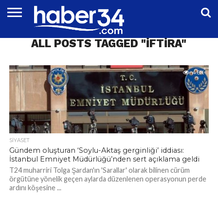
DÜNYA
ALL POSTS TAGGED "İFTIRA"
EĞITIM
EKONOMI
GENEL
MAGAZIN
OTOMOTIV
SIYASET
SPOR
TEKNOLOJI
4.6K
SIYASET
Gündem oluşturan ‘Soylu-Aktaş gerginliği’ iddiası:
İstanbul Emniyet Müdürlüğü’nden sert açıklama geldi
T24 muharriri Tolga Şardan'ın 'Sarallar' olarak bilinen cürüm
örgütüne yönelik geçen aylarda düzenlenen operasyonun perde
ardını köşesine ...