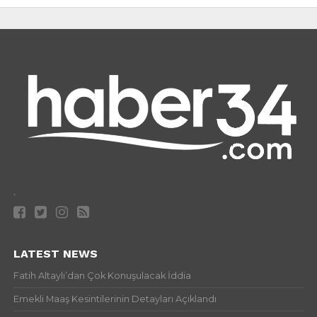
.
LATEST NEWS
Fatih Altaylı’dan Çok Konuşulacak İddia
Emekli Maaş Kesintilerinin Detayları Açıklandı