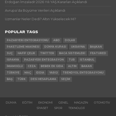
Erdoğan İmzaladı! 2026 Yılı YAŞ Kararları Açıklandı
Avrupa’da Büyüme Verileri Açıklandı
Uzmanlar Neler Dedi? Altın Yükselecek Mi?
POPULAR TAGS
PAZARYERI ENTEGRASYONU
ABD
DOLAR
PAKETLEME MAKINESI
DÜNYA KUPASI
UKRAYNA
BAŞKAN
SUÇ
HAFIF ÇELIK
TWITTER
BACA SISTEMLERI
FEATURED
İSPANYA
PAZARYERI ENTEGRASYON
TUR
İSTANBUL
İMAMOĞLU
CEZA
BEBEK EK GIDA
ALTIN
BAKAN
TÜRKIYE
MAÇ
İDDIA
YARGI
TRENDYOL ENTEGRASYONU
BAŞ
TÜRK
DESI HESAPLAMA
SEÇIM
DÜNYA
EĞITIM
EKONOMI
GENEL
MAGAZIN
OTOMOTIV
SIYASET
SPOR
TEKNOLOJI