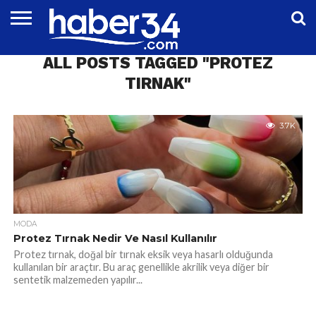
DÜNYA
ALL POSTS TAGGED "PROTEZ
EĞITIM
EKONOMI
GENEL
MAGAZIN
OTOMOTIV
SIYASET
SPOR
TEKNOLOJI
TIRNAK"
3.7K
MODA
Protez Tırnak Nedir Ve Nasıl Kullanılır
Protez tırnak, doğal bir tırnak eksik veya hasarlı olduğunda
kullanılan bir araçtır. Bu araç genellikle akrilik veya diğer bir
sentetik malzemeden yapılır...