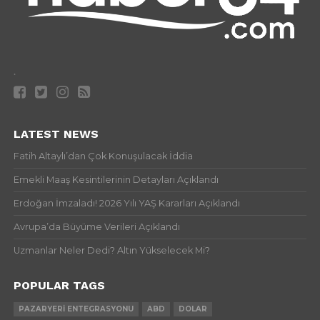
.
LATEST NEWS
Fatih Altaylı’dan Çok Konuşulacak İddia
Emekli Maaş Kesintilerinin Detayları Açıklandı
Erdoğan İmzaladı! 2026 Yılı YAŞ Kararları Açıklandı
Avrupa’da Büyüme Verileri Açıklandı
Uzmanlar Neler Dedi? Altın Yükselecek Mi?
POPULAR TAGS
PAZARYERI ENTEGRASYONU
ABD
DOLAR