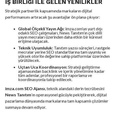
İŞ BIRLIĞI ILE GELEN YENILIKLER
Stratejik partnerlik kapsamında markaların dijital
performansını artıracak şu avantajlar ön plana çıkıyor:
Global Ölçekli Yayın Ağı:
imza.com’un yurt dışı
odaklı SEO çalışmaları, News Tanıtım’ın çok dilli
yayın mecraları üzerinden daha etkin bir küresel
erişime ulaşacak.
Teknik Uyumluluk:
Tanıtım yazısı süreçleri, rastgele
mecralar yerine SEO standartlarına tam uyumlu ve
yüksek otorite değerine sahip platformlar üzerinden
yürütülecek.
Uçtan Uca Koordinasyon:
Strateji geliştirme
aşamasından backlink ve içerik yönetimine kadar
tüm adımlar, profesyonel bir raporlama ve
koordinasyonla takip edilecek.
imza.com SEO Ajansı
, teknik alandaki derin tecrübesini
News Tanıtım
’ın operasyonel gücüyle pekiştirerek, dijital
pazarlama dünyasında markalarına tam kapsamlı çözümler
sunmaya devam ediyor.