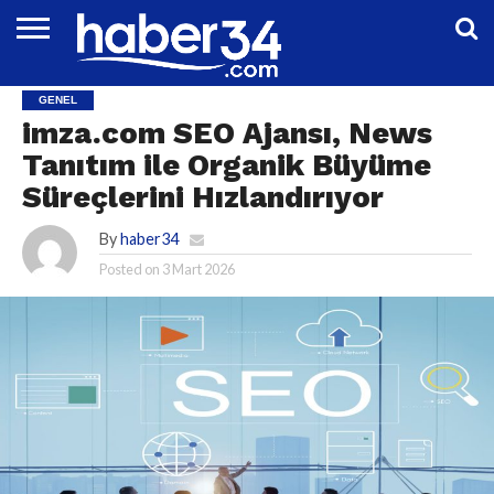
DÜNYA
EĞITIM
EKONOMI
GENEL
MAGAZIN
OTOMOTIV
SIYASET
SPOR
TEKNOLOJI
GENEL
imza.com SEO Ajansı, News
Tanıtım ile Organik Büyüme
Süreçlerini Hızlandırıyor
By
haber34
Posted on
3 Mart 2026