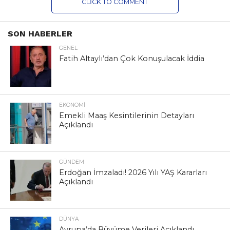
CLICK TO COMMENT
SON HABERLER
GENEL
Fatih Altaylı’dan Çok Konuşulacak İddia
EKONOMI
Emekli Maaş Kesintilerinin Detayları
Açıklandı
GÜNDEM
Erdoğan İmzaladı! 2026 Yılı YAŞ Kararları
Açıklandı
DÜNYA
Avrupa’da Büyüme Verileri Açıklandı