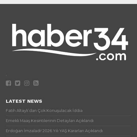
.
LATEST NEWS
Fatih Altaylı’dan Çok Konuşulacak İddia
Emekli Maaş Kesintilerinin Detayları Açıklandı
Erdoğan İmzaladı! 2026 Yılı YAŞ Kararları Açıklandı