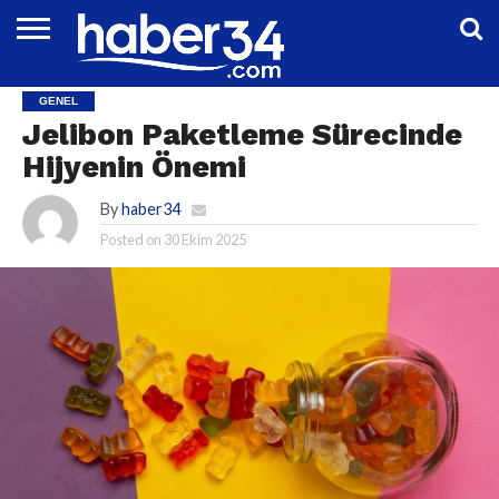
DÜNYA
EĞITIM
EKONOMI
GENEL
MAGAZIN
OTOMOTIV
SIYASET
SPOR
TEKNOLOJI
GENEL
Jelibon Paketleme Sürecinde
Hijyenin Önemi
By
haber34
Posted on
30 Ekim 2025