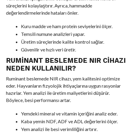
süreçlerini kolaylaştırır. Ayrıca, hammadde
değerlendirmelerinde hataları önler.
Kuru madde ve ham protein seviyelerini ölçer.
Temsili numune analizleri yapar.
Üretim süreçlerinde kalite kontrol sağlar.
Güvenilir ve hızlı veri üretir.
RUMINANT BESLEMEDE NIR CIHAZI
NEDEN KULLANILIR?
Ruminant beslemede NIR cihazı, yem kalitesini optimize
eder. Hayvanların fizyolojik ihtiyaçlarına uygun rasyonlar
hazırlar. Yem analizi ile üretim maliyetlerini düşürür.
Böylece, besi performansı artar.
Yemdeki mineral ve vitamin içeriğini analiz eder.
Kaba yemin NDF, ADF ve ADL değerlerini ölçer.
Yem analizi ile besi verimliliğini artırır.