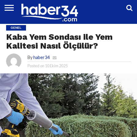
DÜNYA
EĞITIM
EKONOMI
GENEL
MAGAZIN
OTOMOTIV
SIYASET
SPOR
TEKNOLOJI
GENEL
Kaba Yem Sondası ile Yem
Kalitesi Nasıl Ölçülür?
By
haber34
Posted on
10 Ekim 2025