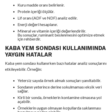
Kuru madde oranı belirlenir.
Protein içeriği ölçülür.
Lif oranı (ADF ve NDF) analiz edilir.
Enerji değeri hesaplanır.
Mineral ve vitamin içeriği değerlendirilir.
Bu sonuçlar, ruminant beslenmesini optimize etmek
için rehberdir.
KABA YEM SONDASI KULLANIMINDA
YAYGIN HATALAR
Kaba yem sondası kullanırken bazı hatalar analiz sonuçlarını
etkileyebilir. Örneğin:
Yetersiz sayıda örnek almak sonuçları yanıltabilir.
Sondanın yeterince derine sokulmaması eksik veri
sağlar.
Kirli bir sonda, örneklerin kontamine olmasına yol
açabilir.
Örneklerin uygun olmayan koşullarda saklanması
bozulmaya neden olabilir.