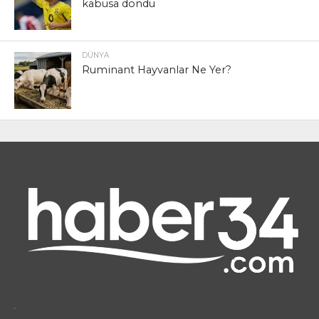
kabusa döndü
DÜNYA
Ruminant Hayvanlar Ne Yer?
.