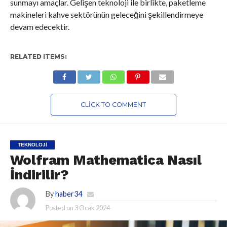
sunmayı amaçlar. Gelişen teknoloji ile birlikte, paketleme
makineleri kahve sektörünün geleceğini şekillendirmeye
devam edecektir.
RELATED ITEMS:
CLICK TO COMMENT
TEKNOLOJI
Wolfram Mathematica Nasıl
İndirilir?
By
haber34
Posted on
3 Ocak 2024