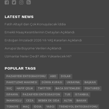
LATEST NEWS
Fatih Altaylı’dan Çok Konuşulacak İddia
Emekli Maaş Kesintilerinin Detayları Açıklandı
Erdoğan İmzaladı! 2026 Yılı YAŞ Kararları Açıklandı
Avrupa’da Büyüme Verileri Açıklandı
Uzmanlar Neler Dedi? Altın Yükselecek Mi?
POPULAR TAGS
PAZARYERI ENTEGRASYONU
ABD
DOLAR
PAKETLEME MAKINESI
DÜNYA KUPASI
UKRAYNA
BAŞKAN
SUÇ
HAFIF ÇELIK
TWITTER
BACA SISTEMLERI
FEATURED
İSPANYA
PAZARYERI ENTEGRASYON
TUR
İSTANBUL
İMAMOĞLU
CEZA
BEBEK EK GIDA
ALTIN
BAKAN
TÜRKIYE
MAÇ
İDDIA
YARGI
TRENDYOL ENTEGRASYONU