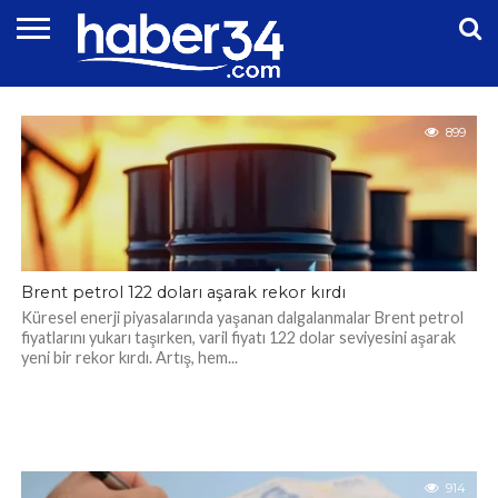
EKONOMI
DÜNYA
EĞITIM
EKONOMI
GENEL
MAGAZIN
OTOMOTIV
SIYASET
SPOR
TEKNOLOJI
899
Brent petrol 122 doları aşarak rekor kırdı
Küresel enerji piyasalarında yaşanan dalgalanmalar Brent petrol
fiyatlarını yukarı taşırken, varil fiyatı 122 dolar seviyesini aşarak
yeni bir rekor kırdı. Artış, hem...
914