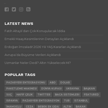
.
LATEST NEWS
Fatih Altaylı’dan Çok Konuşulacak İddia
Emekli Maaş Kesintilerinin Detayları Açıklandı
Erdoğan İmzaladı! 2026 Yılı YAŞ Kararları Açıklandı
Avrupa’da Büyüme Verileri Açıklandı
Uzmanlar Neler Dedi? Altın Yükselecek Mi?
POPULAR TAGS
PAZARYERI ENTEGRASYONU
ABD
DOLAR
PAKETLEME MAKINESI
DÜNYA KUPASI
UKRAYNA
BAŞKAN
SUÇ
HAFIF ÇELIK
TWITTER
BACA SISTEMLERI
FEATURED
İSPANYA
PAZARYERI ENTEGRASYON
TUR
İSTANBUL
İMAMOĞLU
CEZA
BEBEK EK GIDA
ALTIN
BAKAN