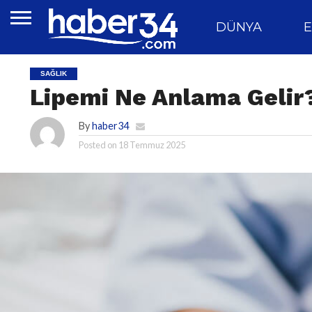
DÜNYA
E
SAĞLIK
Lipemi Ne Anlama Gelir
By
haber34
Posted on
18 Temmuz 2025