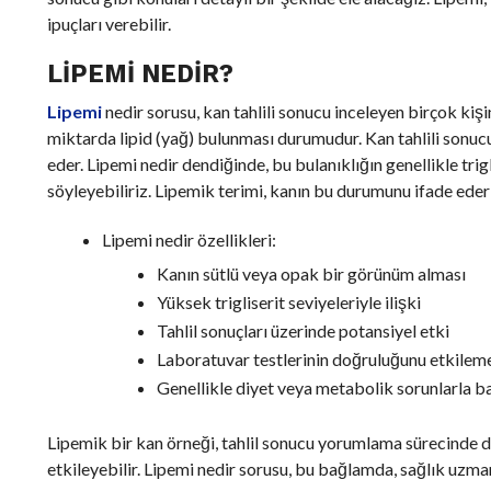
ipuçları verebilir.
LIPEMI NEDIR?
Lipemi
nedir sorusu, kan tahlili sonucu inceleyen birçok kiş
miktarda lipid (yağ) bulunması durumudur. Kan tahlili sonucu
eder. Lipemi nedir dendiğinde, bu bulanıklığın genellikle tr
söyleyebiliriz. Lipemik terimi, kanın bu durumunu ifade eder
Lipemi nedir özellikleri:
Kanın sütlü veya opak bir görünüm alması
Yüksek trigliserit seviyeleriyle ilişki
Tahlil sonuçları üzerinde potansiyel etki
Laboratuvar testlerinin doğruluğunu etkileme
Genellikle diyet veya metabolik sorunlarla b
Lipemik bir kan örneği, tahlil sonucu yorumlama sürecinde d
etkileyebilir. Lipemi nedir sorusu, bu bağlamda, sağlık uzman