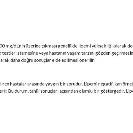
00 mg/dL’nin üzerine çıkması genellikle lipemi yüksekliği olarak değ
 testler istemesine veya hastanın yaşam tarzını gözden geçirmesi
ınarak daha doğru sonuçlar elde edilmesi önerilir.
iren hastalar arasında yaygın bir sorudur. Lipemi negatif, kan örn
ir. Bu durum, tahlil sonuçları açısından olumlu bir göstergedir. Li