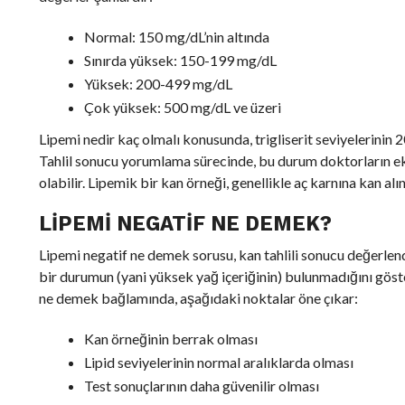
Normal: 150 mg/dL’nin altında
Sınırda yüksek: 150-199 mg/dL
Yüksek: 200-499 mg/dL
Çok yüksek: 500 mg/dL ve üzeri
Lipemi nedir kaç olmalı konusunda, trigliserit seviyelerinin 2
Tahlil sonucu yorumlama sürecinde, bu durum doktorların ek
olabilir. Lipemik bir kan örneği, genellikle aç karnına kan al
LIPEMI NEGATIF NE DEMEK?
Lipemi negatif ne demek sorusu, kan tahlili sonucu değerlend
bir durumun (yani yüksek yağ içeriğinin) bulunmadığını göster
ne demek bağlamında, aşağıdaki noktalar öne çıkar:
Kan örneğinin berrak olması
Lipid seviyelerinin normal aralıklarda olması
Test sonuçlarının daha güvenilir olması