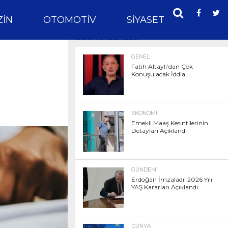
IN
OTOMOTIV
SIYASET
SPOR
SON HABERLER
GENEL
Fatih Altaylı’dan Çok
Konuşulacak İddia
EKONOMI
Emekli Maaş Kesintilerinin
Detayları Açıklandı
GÜNDEM
Erdoğan İmzaladı! 2026 Yılı
YAŞ Kararları Açıklandı
DÜNYA