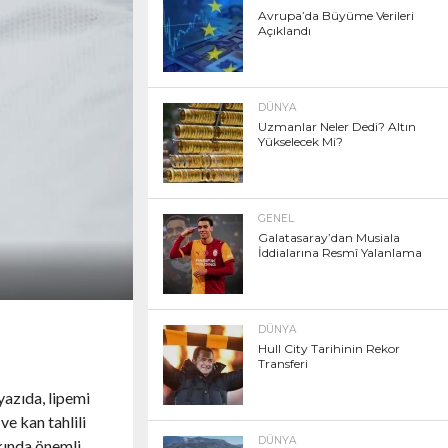
Avrupa’da Büyüme Verileri
Açıklandı
DÜNYA
Uzmanlar Neler Dedi? Altın
Yükselecek Mi?
GENEL
Galatasaray’dan Musiala
İddialarına Resmî Yalanlama
DÜNYA
Hull City Tarihinin Rekor
Transferi
 yazıda, lipemi
ve kan tahlili
DÜNYA
kkında önemli