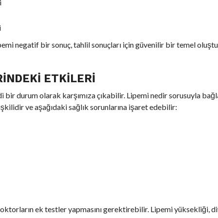
i
i
pemi negatif bir sonuç, tahlil sonuçları için güvenilir bir temel oluşt
RINDEKI ETKILERI
ddi bir durum olarak karşımıza çıkabilir. Lipemi nedir sorusuyla bağla
işkilidir ve aşağıdaki sağlık sorunlarına işaret edebilir:
ktorların ek testler yapmasını gerektirebilir. Lipemi yüksekliği, di