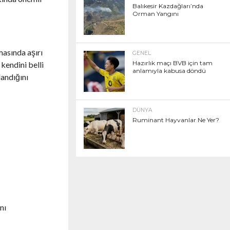
Balıkesir Kazdağları’nda
Orman Yangını
masında aşırı
GENEL
Hazırlık maçı BVB için tam
kendini belli
anlamıyla kabusa döndü
landığını
DÜNYA
Ruminant Hayvanlar Ne Yer?
nı