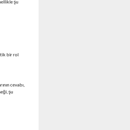
ellikle şu
ik bir rol
rının cevabı,
eği, şu