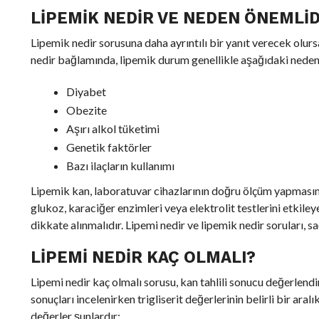
LIPEMIK NEDIR VE NEDEN ÖNEMLID
Lipemik nedir sorusuna daha ayrıntılı bir yanıt verecek olursak
nedir bağlamında, lipemik durum genellikle aşağıdaki nedenl
Diyabet
Obezite
Aşırı alkol tüketimi
Genetik faktörler
Bazı ilaçların kullanımı
Lipemik kan, laboratuvar cihazlarının doğru ölçüm yapmasını z
glukoz, karaciğer enzimleri veya elektrolit testlerini etkile
dikkate alınmalıdır. Lipemi nedir ve lipemik nedir soruları, s
LIPEMI NEDIR KAÇ OLMALI?
Lipemi nedir kaç olmalı sorusu, kan tahlili sonucu değerlendirir
sonuçları incelenirken trigliserit değerlerinin belirli bir ara
değerler şunlardır: