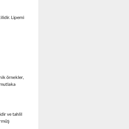
ilidir. Lipemi
mik örnekler,
ı mutlaka
dir ve tahlil
görmüş