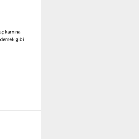
 aç karnına
e demek gibi