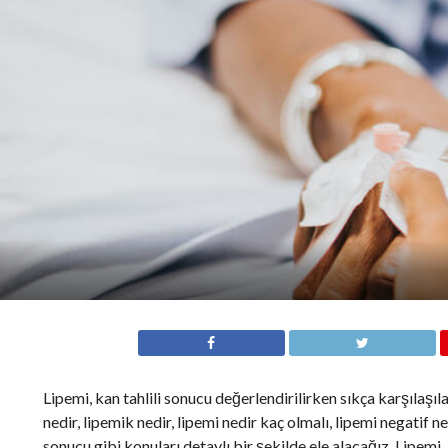
Lipemi, kan tahlili sonucu değerlendirilirken sıkça karşılaşılan
nedir, lipemik nedir, lipemi nedir kaç olmalı, lipemi negatif n
sonucu gibi konuları detaylı bir şekilde ele alacağız. Lipem