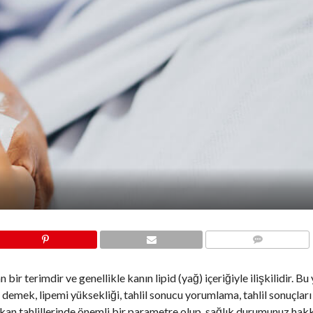
COMMENTS
 bir terimdir ve genellikle kanın lipid (yağ) içeriğiyle ilişkilidir. Bu
e demek, lipemi yüksekliği, tahlil sonucu yorumlama, tahlil sonuçları 
i, kan tahlillerinde önemli bir parametre olup, sağlık durumunuz ha