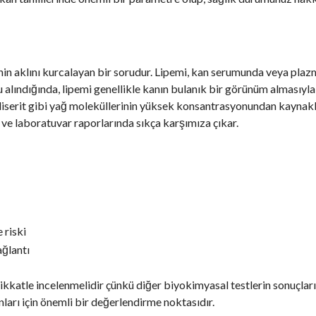
inin aklını kurcalayan bir sorudur. Lipemi, kan serumunda veya plaz
 alındığında, lipemi genellikle kanın bulanık bir görünüm almasıyla 
igliserit gibi yağ moleküllerinin yüksek konsantrasyonundan kaynak
 ve laboratuvar raporlarında sıkça karşımıza çıkar.
 riski
ağlantı
ikkatle incelenmelidir çünkü diğer biyokimyasal testlerin sonuçları
ları için önemli bir değerlendirme noktasıdır.