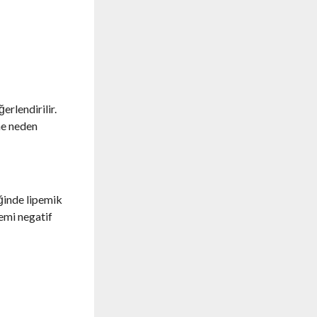
erlendirilir.
ne neden
eğinde lipemik
pemi negatif