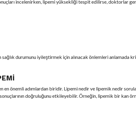
nuçları incelenirken, lipemi yüksekliği tespit edilirse, doktorlar gen
n sağlık durumunu iyileştirmek için alınacak önlemleri anlamada krit
PEMI
n en önemli adımlardan biridir. Lipemi nedir ve lipemik nedir sorula
 sonuçlarının doğruluğunu etkileyebilir. Örneğin, lipemik bir kan örn