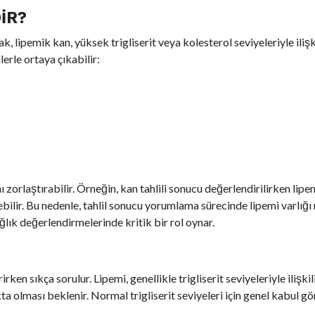
IR?
, lipemik kan, yüksek trigliserit veya kolesterol seviyeleriyle ilişk
erle ortaya çıkabilir:
orlaştırabilir. Örneğin, kan tahlili sonucu değerlendirilirken lipe
yebilir. Bu nedenle, tahlil sonucu yorumlama sürecinde lipemi varlığ
ağlık değerlendirmelerinde kritik bir rol oynar.
ken sıkça sorulur. Lipemi, genellikle trigliserit seviyeleriyle ilişkili
lıkta olması beklenir. Normal trigliserit seviyeleri için genel kabul 