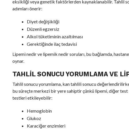
eksikliği veya genetik faktörlerden kaynaklanabilir. Tahlil so
adımları önerir:
Diyet değişikliği
Düzenli egzersiz
Alkol tüketiminin azaltılması
Gerektiğinde ilaç tedavisi
Lipemi nedir ve lipemik nedir soruları, bu bağlamda, hastanı
oynar.
TAHLIL SONUCU YORUMLAMA VE LI
Tahlil sonucu yorumlama, kan tahlili sonucu değerlendirilirke
bu süreçte merkezi bir yere sahiptir çünkü lipemi, diğer test
testleri etkileyebilir:
Hemoglobin
Glukoz
Karaciğer enzimleri