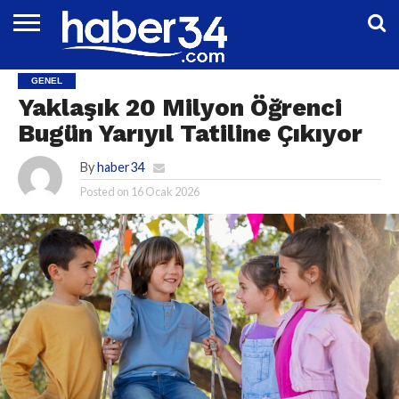
DÜNYA
EĞITIM
EKONOMI
GENEL
MAGAZIN
OTOMOTIV
SIYASET
SPOR
TEKNOLOJI
GENEL
Yaklaşık 20 Milyon Öğrenci
Bugün Yarıyıl Tatiline Çıkıyor
By
haber34
Posted on
16 Ocak 2026