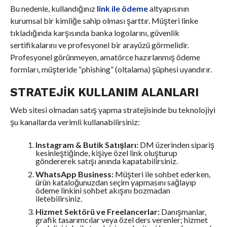
Bu nedenle, kullandığınız
link ile ödeme
altyapısının
kurumsal bir kimliğe sahip olması şarttır. Müşteri linke
tıkladığında karşısında banka logolarını, güvenlik
sertifikalarını ve profesyonel bir arayüzü görmelidir.
Profesyonel görünmeyen, amatörce hazırlanmış ödeme
formları, müşteride “phishing” (oltalama) şüphesi uyandırır.
STRATEJIK KULLANIM ALANLARI
Web sitesi olmadan satış yapma stratejisinde bu teknolojiyi
şu kanallarda verimli kullanabilirsiniz:
Instagram & Butik Satışları:
DM üzerinden sipariş
kesinleştiğinde, kişiye özel link oluşturup
göndererek satışı anında kapatabilirsiniz.
WhatsApp Business:
Müşteri ile sohbet ederken,
ürün kataloğunuzdan seçim yapmasını sağlayıp
ödeme linkini sohbet akışını bozmadan
iletebilirsiniz.
Hizmet Sektörü ve Freelancerlar:
Danışmanlar,
grafik tasarımcılar veya özel ders verenler; hizmet