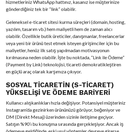
hizmetleriniz WhatsApp hattınız, kasanız ise müşterinize
gönderdiğiniz tek bir “link” olabilir.
Geleneksel e-ticaret sitesi kurma süreçleri (domain, hosting,
yazılım, tasarım vb.) hem maliyetli hem de zaman alıcı
olabilir. Özellikle butik üreticiler, danışmanlar, freelancerlar
veya yeni bir ürünü test etmek isteyen girişimciler için bu
maliyetler, henüz ilk satış yapılmadan motivasyonun
kırılmasına neden olabilir. İşte bu noktada, “Link ile Ödeme”
(Payment by Link) teknolojisi, ticareti demokratikleştiren
en güçlü araç olarak karşımıza çıkıyor.
SOSYAL TICARETIN (S-TICARET)
YÜKSELIŞI VE ÖDEME BARIYERI
Kullanıcı alışkanlıkları hızla değişiyor. Potansiyel müşteriniz
Instagram’da gezinirken ürününüzü görüyor, beğeniyor ve
DM (Direkt Mesaj) üzerinden sizinle iletişime geçiyor.
Satışın %90’ı bu konuşma sırasında gerçekleşiyor. Ancak iş
ödemeye geldiğinde, eski usul yöntemler devreye girerse