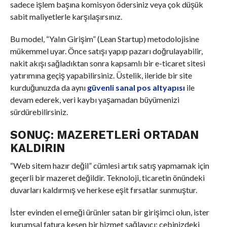
sadece işlem başına komisyon ödersiniz veya çok düşük
sabit maliyetlerle karşılaşırsınız.
Bu model, “Yalın Girişim” (Lean Startup) metodolojisine
mükemmel uyar. Önce satışı yapıp pazarı doğrulayabilir,
nakit akışı sağladıktan sonra kapsamlı bir e-ticaret sitesi
yatırımına geçiş yapabilirsiniz. Üstelik, ileride bir site
kurduğunuzda da aynı
güvenli sanal pos altyapısı
ile
devam ederek, veri kaybı yaşamadan büyümenizi
sürdürebilirsiniz.
SONUÇ: MAZERETLERI ORTADAN
KALDIRIN
“Web sitem hazır değil” cümlesi artık satış yapmamak için
geçerli bir mazeret değildir. Teknoloji, ticaretin önündeki
duvarları kaldırmış ve herkese eşit fırsatlar sunmuştur.
İster evinden el emeği ürünler satan bir girişimci olun, ister
kurumsal fatura kesen bir hizmet sağlayıcı; cebinizdeki