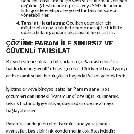
bedelini tahsil etmek için web sitesi kurmak zorunda
değildir. İş tesliminde e-posta veya SMS ile ödeme
linki göndererek profesyonel bir tahsilat süreci
yönetebilirler.
Tahsilat Hatırlatma:
Geciken ödemeler için
müşterinize nazik bir hatırlatma mesajı ile birlikte
ödeme linkini göndermek, tahsilat hızını artırır.
ÇÖZÜM: PARAM ILE SINIRSIZ VE
GÜVENLI TAHSILAT
Bir web siteniz olmasa bile, arkada çalışan sistemin “bir
banka kadar güvenli” olması gerekir. Türkiye’de bu altyapıyı
en kapsamlı sunan kuruluşların başında Param gelmektedir.
İşletmeler veya bireysel satıcılar,
Param sanal pos
çözümleri dahilindeki “ParamLink” özelliğini kullanarak,
teknik hiçbir bilgiye ihtiyaç duymadan ödeme almaya
başlayabilirler.
Param’ın sunduğu bu ekosistemin satıcıya sağladığı
avantajlar, basit bir link göndermenin çok ötesindedir: