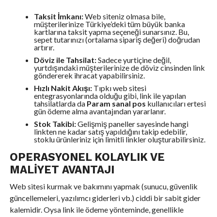
Taksit İmkanı:
Web siteniz olmasa bile,
müşterilerinize Türkiye’deki tüm büyük banka
kartlarına taksit yapma seçeneği sunarsınız. Bu,
sepet tutarınızı (ortalama sipariş değeri) doğrudan
artırır.
Döviz ile Tahsilat:
Sadece yurtiçine değil,
yurtdışındaki müşterilerinize de döviz cinsinden link
göndererek ihracat yapabilirsiniz.
Hızlı Nakit Akışı:
Tıpkı web sitesi
entegrasyonlarında olduğu gibi, link ile yapılan
tahsilatlarda da
Param sanal pos
kullanıcıları ertesi
gün ödeme alma avantajından yararlanır.
Stok Takibi:
Gelişmiş paneller sayesinde hangi
linkten ne kadar satış yapıldığını takip edebilir,
stoklu ürünleriniz için limitli linkler oluşturabilirsiniz.
OPERASYONEL KOLAYLIK VE
MALIYET AVANTAJI
Web sitesi kurmak ve bakımını yapmak (sunucu, güvenlik
güncellemeleri, yazılımcı giderleri vb.) ciddi bir sabit gider
kalemidir. Oysa link ile ödeme yönteminde, genellikle