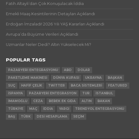
Fatih Altaylı’dan Çok Konuşulacak İddia
Emekli Maaş Kesintilerinin Detayları Açıklandı
Erdoğan İmzaladı! 2026 Yılı YAŞ Kararları Açıklandı
Avrupa’da Büyüme Verileri Açıklandı
Uzmanlar Neler Dedi? Altın Yükselecek Mi?
POPULAR TAGS
PAZARYERI ENTEGRASYONU
ABD
DOLAR
PAKETLEME MAKINESI
DÜNYA KUPASI
UKRAYNA
BAŞKAN
SUÇ
HAFIF ÇELIK
TWITTER
BACA SISTEMLERI
FEATURED
İSPANYA
PAZARYERI ENTEGRASYON
TUR
İSTANBUL
İMAMOĞLU
CEZA
BEBEK EK GIDA
ALTIN
BAKAN
TÜRKIYE
MAÇ
İDDIA
YARGI
TRENDYOL ENTEGRASYONU
BAŞ
TÜRK
DESI HESAPLAMA
SEÇIM