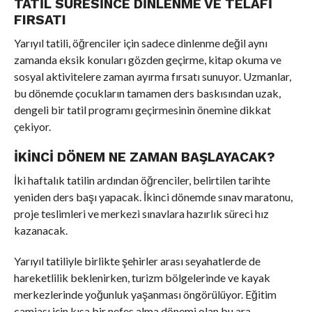
TATIL SÜRESINCE DINLENME VE TELAFI
FIRSATI
Yarıyıl tatili, öğrenciler için sadece dinlenme değil aynı
zamanda eksik konuları gözden geçirme, kitap okuma ve
sosyal aktivitelere zaman ayırma fırsatı sunuyor. Uzmanlar,
bu dönemde çocukların tamamen ders baskısından uzak,
dengeli bir tatil programı geçirmesinin önemine dikkat
çekiyor.
İKINCI DÖNEM NE ZAMAN BAŞLAYACAK?
İki haftalık tatilin ardından öğrenciler, belirtilen tarihte
yeniden ders başı yapacak. İkinci dönemde sınav maratonu,
proje teslimleri ve merkezi sınavlara hazırlık süreci hız
kazanacak.
Yarıyıl tatiliyle birlikte şehirler arası seyahatlerde de
hareketlilik beklenirken, turizm bölgelerinde ve kayak
merkezlerinde yoğunluk yaşanması öngörülüyor. Eğitim
camiası için kısa bir nefes alma dönemi olan bu ara,