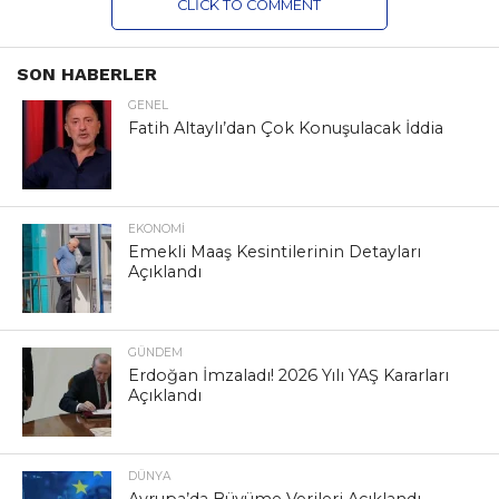
CLICK TO COMMENT
SON HABERLER
GENEL
Fatih Altaylı’dan Çok Konuşulacak İddia
EKONOMI
Emekli Maaş Kesintilerinin Detayları
Açıklandı
GÜNDEM
Erdoğan İmzaladı! 2026 Yılı YAŞ Kararları
Açıklandı
DÜNYA
Avrupa’da Büyüme Verileri Açıklandı