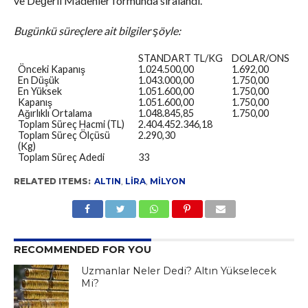
ve Değerli Madenler formunda sıralandı.
Bugünkü süreçlere ait bilgiler şöyle:
STANDART TL/KG
DOLAR/ONS
Önceki Kapanış
1.024.500,00
1.692,00
En Düşük
1.043.000,00
1.750,00
En Yüksek
1.051.600,00
1.750,00
Kapanış
1.051.600,00
1.750,00
Ağırlıklı Ortalama
1.048.845,85
1.750,00
Toplam Süreç Hacmi (TL)
2.404.452.346,18
Toplam Süreç Ölçüsü
2.290,30
(Kg)
Toplam Süreç Adedi
33
RELATED ITEMS:
ALTIN
,
LIRA
,
MILYON
RECOMMENDED FOR YOU
Uzmanlar Neler Dedi? Altın Yükselecek
Mi?