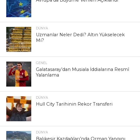
DÜNYA
Uzmanlar Neler Dedi? Altın Yükselecek
Mi?
GENEL
Galatasaray’dan Musiala İddialarına Resmî
Yalanlama
DÜNYA
Hull City Tarihinin Rekor Transferi
DÜNYA
Balıkesir Kazdağları’nda Orman Yangını