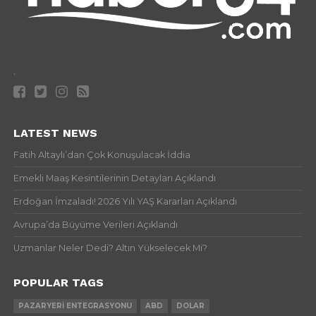
.
LATEST NEWS
Fatih Altaylı’dan Çok Konuşulacak İddia
Emekli Maaş Kesintilerinin Detayları Açıklandı
Erdoğan İmzaladı! 2026 Yılı YAŞ Kararları Açıklandı
Avrupa’da Büyüme Verileri Açıklandı
Uzmanlar Neler Dedi? Altın Yükselecek Mi?
POPULAR TAGS
PAZARYERI ENTEGRASYONU
ABD
DOLAR