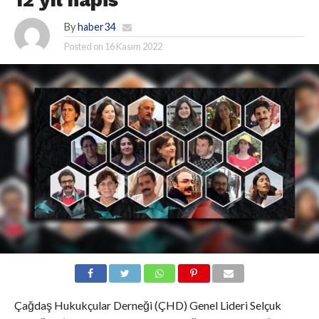
12 yıl hapis
By
haber34
Posted on
16 Kasım 2022
Çağdaş Hukukçular Derneği (ÇHD) Genel Lideri Selçuk