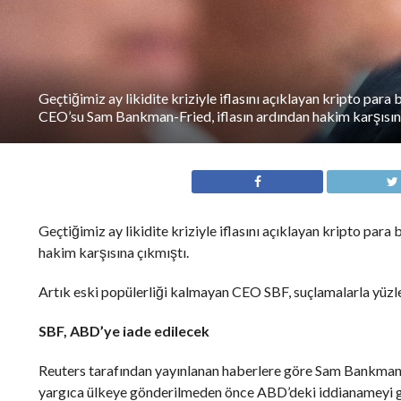
Geçtiğimiz ay likidite kriziyle iflasını açıklayan kripto para
CEO’su Sam Bankman-Fried, iflasın ardından hakim karşısı
Geçtiğimiz ay likidite kriziyle iflasını açıklayan kripto pa
hakim karşısına çıkmıştı.
Artık eski popülerliği kalmayan CEO SBF, suçlamalarla yüzl
SBF, ABD’ye iade edilecek
Reuters tarafından yayınlanan haberlere göre Sam Bankman-
yargıca ülkeye gönderilmeden önce ABD’deki iddianameyi gö