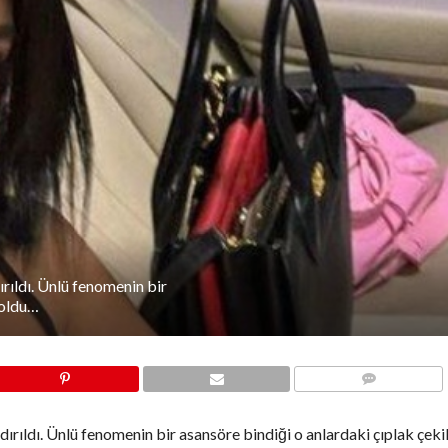
rıldı. Ünlü fenomenin bir
ı oldu…
COMMENTS
zdırıldı. Ünlü fenomenin bir asansöre bindiği o anlardaki çıplak çeki