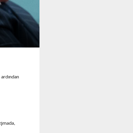
n ardından
ruşmada,