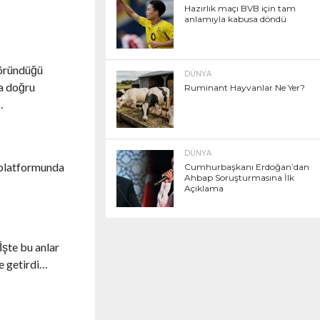
Hazırlık maçı BVB için tam
anlamıyla kabusa döndü
göründüğü
DÜNYA
ya doğru
Ruminant Hayvanlar Ne Yer?
…
DÜNYA
 platformunda
Cumhurbaşkanı Erdoğan’dan
Ahbap Soruşturmasına İlk
Açıklama
İşte bu anlar
e getirdi…