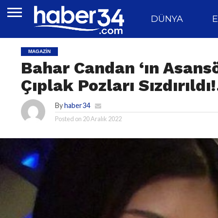
DÜNYA
E
MAGAZIN
Bahar Candan ‘ın Asansö
Çıplak Pozları Sızdırıldı
By
haber34
Posted on
20 Aralık 2022