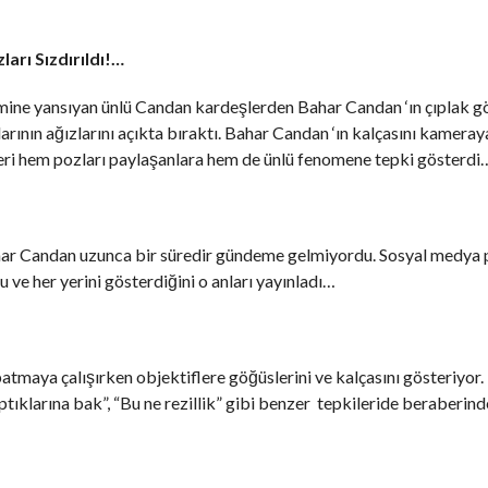
arı Sızdırıldı!…
emine yansıyan ünlü Candan kardeşlerden Bahar Candan ‘ın çıplak 
larının ağızlarını açıkta bıraktı. Bahar Candan ‘ın kalçasını kamera
leri hem pozları paylaşanlara hem de ünlü fenomene tepki gösterdi
ahar Candan uzunca bir süredir gündeme gelmiyordu. Sosyal medya
 ve her yerini gösterdiğini o anları yayınladı…
maya çalışırken objektiflere göğüslerini ve kalçasını gösteriyor. 
tıklarına bak”, “Bu ne rezillik” gibi benzer tepkileride beraberind