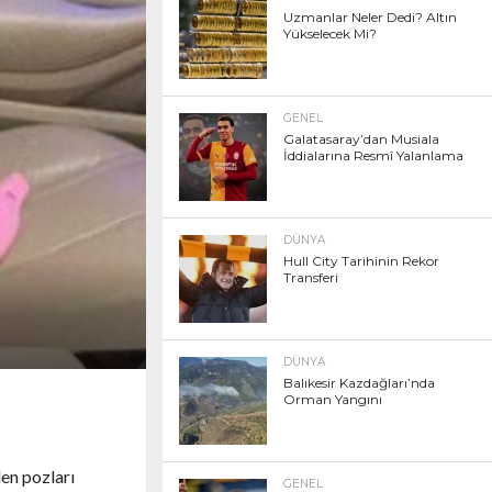
Uzmanlar Neler Dedi? Altın
Yükselecek Mi?
GENEL
Galatasaray’dan Musiala
İddialarına Resmî Yalanlama
DÜNYA
Hull City Tarihinin Rekor
Transferi
DÜNYA
Balıkesir Kazdağları’nda
Orman Yangını
len pozları
GENEL