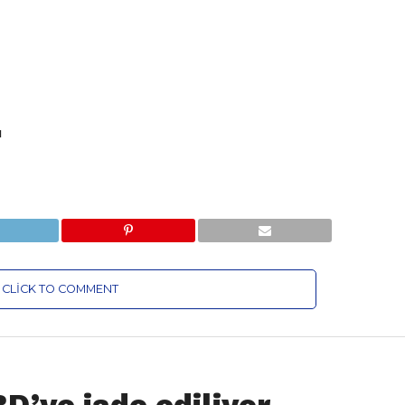
ı
CLICK TO COMMENT
’ye iade ediliyor