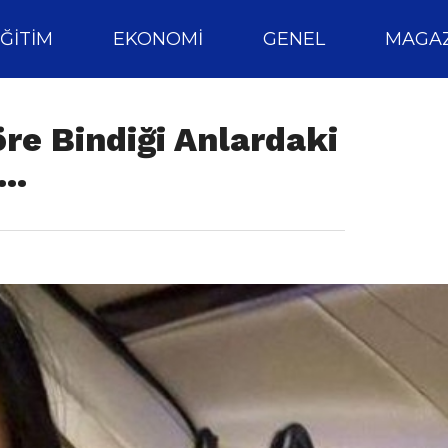
ĞITIM
EKONOMI
GENEL
MAGAZ
re Bindiği Anlardaki
!…