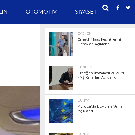
IN
OTOMOTIV
SIYASET
SPOR
SON HABERLER
EKONOMI
Emekli Maaş Kesintilerinin
Detayları Açıklandı
GÜNDEM
Erdoğan İmzaladı! 2026 Yılı
YAŞ Kararları Açıklandı
DÜNYA
Avrupa’da Büyüme Verileri
Açıklandı
DÜNYA