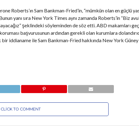
erone Roberts’ın Sam Bankman-Fried’in, “mümkün olan en güçlü yas
di. Bunun yanı sıra New York Times aynı zamanda Roberts’in “Biz av
layacağız” şeklindeki söyleminden de söz etti. ABD makamları geç
 koruması başvurusunun ardından gerekli olan kurumlara dolandırı
ik bir iddianame ile Sam Bankman-Fried hakkında New York Güney
CLICK TO COMMENT