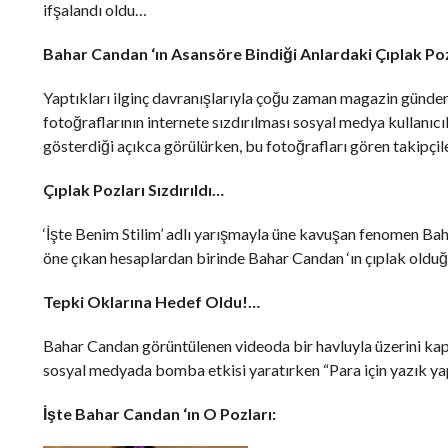
ifşalandı oldu…
Bahar Candan ‘ın Asansöre Bindiği Anlardaki Çıplak Pozl
Yaptıkları ilginç davranışlarıyla çoğu zaman magazin günd
fotoğraflarının internete sızdırılması sosyal medya kullanıcı
gösterdiği açıkca görülürken, bu fotoğrafları gören takipçi
Çıplak Pozları Sızdırıldı…
‘İşte Benim Stilim’ adlı yarışmayla üne kavuşan fenomen B
öne çıkan hesaplardan birinde Bahar Candan ‘ın çıplak olduğu
Tepki Oklarına Hedef Oldu!…
Bahar Candan görüntülenen videoda bir havluyla üzerini kapat
sosyal medyada bomba etkisi yaratırken “Para için yazık yap
İşte Bahar Candan ‘ın O Pozları: