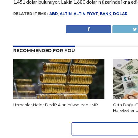
1.451 dolar bulunuyor. Lakin 1.680 doların üzerinde ikna edici
RELATED ITEMS:
ABD
,
ALTIN
,
ALTIN FIYAT
,
BANK
,
DOLAR
RECOMMENDED FOR YOU
Uzmanlar Neler Dedi? Altın Yükselecek Mi?
Orta Doğu Ge
Hareketlendi