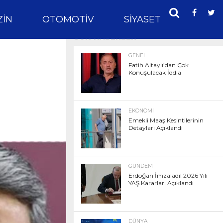
IN
OTOMOTIV
SIYASET
SPOR
SON HABERLER
GENEL
Fatih Altaylı’dan Çok
Konuşulacak İddia
EKONOMI
Emekli Maaş Kesintilerinin
Detayları Açıklandı
GÜNDEM
Erdoğan İmzaladı! 2026 Yılı
YAŞ Kararları Açıklandı
DÜNYA