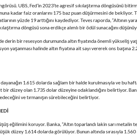
görüsü. UBS, Fed’in 2023’te agresif sıkılaştırma döngüsünü bitirm
nuna kadar faiz oranlarını 175 baz puan düşürmesini de bekliyor. Te
iyatlarının yüzde 19 arttığını kaydediyor. Teves raporda, “Altının ya
kılaştırma döngüsü sona erdikçe alımlı bir ödül sunacağını düşünüy
 derin bir resesyon durumunda altın fiyatında önemli yükseliş ya
yon yaşanması halinde altın fiyatına ait sayı vererek ons başına 2
a dayanağın 1.615 dolarda sağlam bir halde kurulmasıyla ve bu haft
it bir düzey olan 1.735 dolar düzeyine odaklandığını belirtiyor. B
edeceğini ve tırmanışın sürebileceğini belirtiyor.
MEDİ
şüş eğilimini koruyor. Banka, “Altın toparlandı lakin sarı metalin t
üşük düzey 1.614 dolarda görülüyor. Bunun altında sırasıyla 1.560 