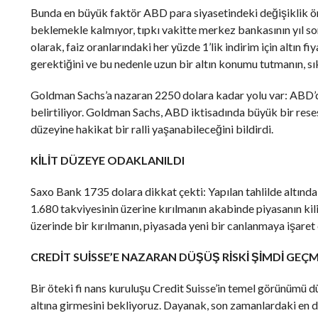
Bunda en büyük faktör ABD para siyasetindeki değişiklik ön
beklemekle kalmıyor, tıpkı vakitte merkez bankasının yıl so
olarak, faiz oranlarındaki her yüzde 1’lik indirim için altın f
gerektiğini ve bu nedenle uzun bir altın konumu tutmanın, sı
Goldman Sachs’a nazaran 2250 dolara kadar yolu var: ABD’de
belirtiliyor. Goldman Sachs, ABD iktisadında büyük bir reses
düzeyine hakikat bir ralli yaşanabileceğini bildirdi.
KİLİT DÜZEYE ODAKLANILDI
Saxo Bank 1735 dolara dikkat çekti: Yapılan tahlilde altınd
1.680 takviyesinin üzerine kırılmanın akabinde piyasanın kil
üzerinde bir kırılmanın, piyasada yeni bir canlanmaya işaret 
CREDİT SUİSSE’E NAZARAN DÜŞÜŞ RİSKİ ŞİMDİ GEÇ
Bir öteki fi nans kuruluşu Credit Suisse’in temel görünümü dü
altına girmesini bekliyoruz. Dayanak, son zamanlardaki en d