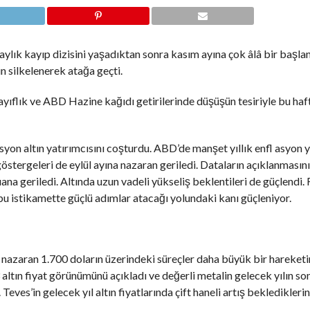
 aylık kayıp dizisini yaşadıktan sonra kasım ayına çok âlâ bir başlan
n silkelenerek atağa geçti.
zayıflık ve ABD Hazine kağıdı getirilerinde düşüşün tesiriyle bu haf
on altın yatırımcısını coşturdu. ABD’de manşet yıllık enfl asyon y
göstergeleri de eylül ayına nazaran geriledi. Dataların açıklanması
uana geriledi. Altında uzun vadeli yükseliş beklentileri de güçlendi. 
bu istikamette güçlü adımlar atacağı yolundaki kanı güçleniyor.
a nazaran 1.700 doların üzerindeki süreçler daha büyük bir hareketi
 altın fiyat görünümünü açıkladı ve değerli metalin gelecek yılın s
eves’in gelecek yıl altın fiyatlarında çift haneli artış beklediklerin