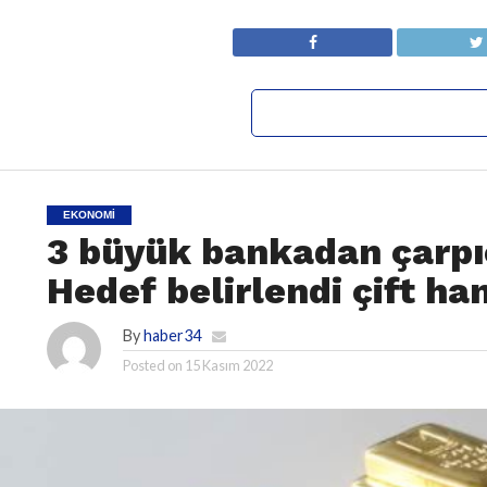
EKONOMI
3 büyük bankadan çarpıcı
Hedef belirlendi çift han
By
haber34
Posted on
15 Kasım 2022