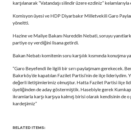
karşılanarak ”Vatandaşı silindir üzere ezdiniz” kelamlarıyla e
Komisyon üyesi ve HDP Diyarbakır Milletvekili Garo Paylan
yöneltti.
Hazine ve Maliye Bakanı Nureddin Nebati, soruyu yanıtlarken,
partiye oy verdiğini lisana getirdi.
Bakan Nebatı komitenin soru karşılık kısmında konuşma yapt
“Garo Beyefendi ile ilgili bir sırrı paylaşmam gerekecek. Ben
Bakırköy’de kapatılan Fazilet Partisi’nin de ilçe lideriydi
değerli iletişimlerimiz olmuştur. Hatta Fazilet Partisi ilçe l
üyeliğinden de aday göstermiştik. Hasebiyle gerek Kumkap
ikramlarla karşı karşıya kalmış birisi olarak kendisinin de 
kardeşimiz”
RELATED ITEMS: