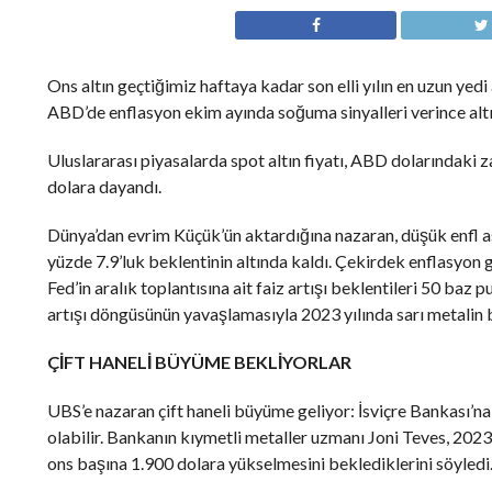
Ons altın geçtiğimiz haftaya kadar son elli yılın en uzun yedi
ABD’de enflasyon ekim ayında soğuma sinyalleri verince altı
Uluslararası piyasalarda spot altın fiyatı, ABD dolarındaki 
dolara dayandı.
Dünya’dan evrim Küçük’ün aktardığına nazaran, düşük enfl asy
yüzde 7.9’luk beklentinin altında kaldı. Çekirdek enflasyon 
Fed’in aralık toplantısına ait faiz artışı beklentileri 50 baz p
artışı döngüsünün yavaşlamasıyla 2023 yılında sarı metalin 
ÇİFT HANELİ BÜYÜME BEKLİYORLAR
UBS’e nazaran çift haneli büyüme geliyor: İsviçre Bankası’n
olabilir. Bankanın kıymetli metaller uzmanı Joni Teves, 2023
ons başına 1.900 dolara yükselmesini beklediklerini söyledi. T