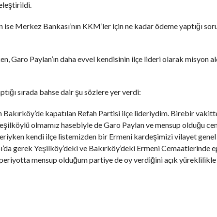
leştirildi.
 ise Merkez Bankası’nın KKM’ler için ne kadar ödeme yaptığı sor
 Garo Paylan’ın daha evvel kendisinin ilçe lideri olarak misyon ald
ığı sırada bahse dair şu sözlere yer verdi:
 Bakırköy’de kapatılan Refah Partisi ilçe lideriydim. Birebir vakitt
m. Yeşilköylü olmamız hasebiyle de Garo Paylan ve mensup olduğu ce
ideriyken kendi ilçe listemizden bir Ermeni kardeşimizi vilayet genel
ı’da gerek Yeşilköy’deki ve Bakırköy’deki Ermeni Cemaatlerinde 
o periyotta mensup olduğum partiye de oy verdiğini açık yüreklilikle