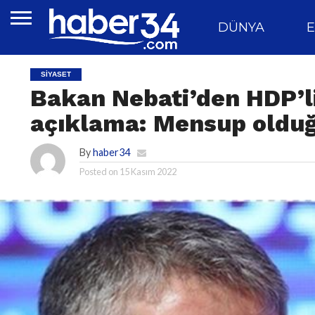
DÜNYA
E
SIYASET
Bakan Nebati’den HDP’li 
açıklama: Mensup olduğ
By
haber34
Posted on
15 Kasım 2022