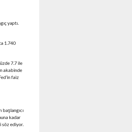
gıç yaptı.
ta 1.740
üzde 7.7 ile
nın akabinde
Fed’in faiz
n başlangıcı
onuna kadar
i söz ediyor.