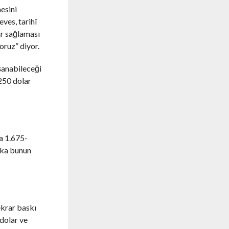
esini
ves, tarihî
rar sağlaması
oruz” diyor.
şanabileceği
.250 dolar
a 1.675-
anka bunun
ekrar baskı
dolar ve