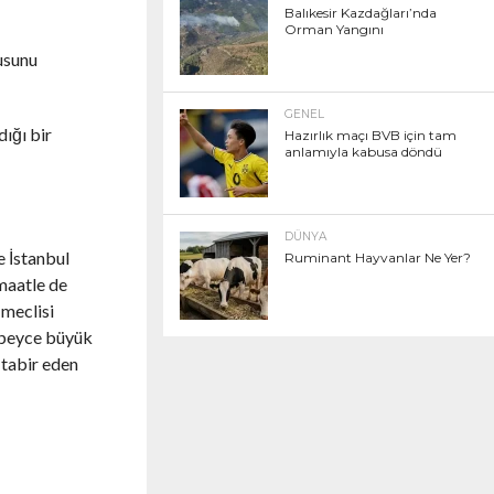
Balıkesir Kazdağları’nda
Orman Yangını
usunu
GENEL
ığı bir
Hazırlık maçı BVB için tam
anlamıyla kabusa döndü
DÜNYA
e İstanbul
Ruminant Hayvanlar Ne Yer?
maatle de
 meclisi
epeyce büyük
 tabir eden