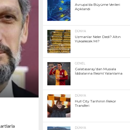
Avrupa’da Büyüme Verileri
Açıklandı
DÜNYA
Uzmanlar Neler Dedi? Altın
Yükselecek Mi?
GENEL
Galatasaray’dan Musiala
İddialarına Resmî Yalanlama
DÜNYA
Hull City Tarihinin Rekor
Transferi
artlarla
DÜNYA