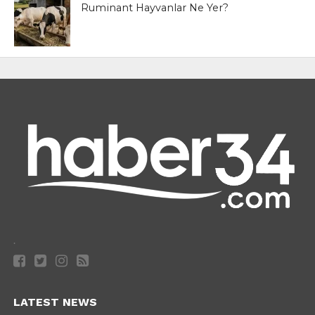
Ruminant Hayvanlar Ne Yer?
.
LATEST NEWS