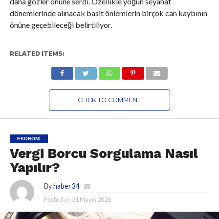
daha gözler önüne serdi. Özellikle yoğun seyahat
dönemlerinde alınacak basit önlemlerin birçok can kaybının
önüne geçebileceği belirtiliyor.
RELATED ITEMS:
CLICK TO COMMENT
EKONOMI
Vergi Borcu Sorgulama Nasıl
Yapılır?
By
haber34
Posted on
31 Mayıs 2026