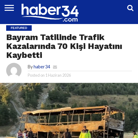
DÜNYA
EĞITIM
EKONOMI
GENEL
MAGAZIN
OTOMOTIV
SIYASET
SPOR
TEKNOLOJI
FEATURED
Bayram Tatilinde Trafik
Kazalarında 70 Kişi Hayatını
Kaybetti
By
haber34
Posted on
1 Haziran 2026