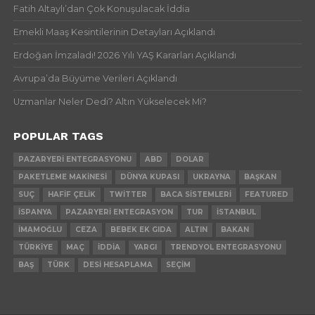
Fatih Altaylı’dan Çok Konuşulacak İddia
Emekli Maaş Kesintilerinin Detayları Açıklandı
Erdoğan İmzaladı! 2026 Yılı YAŞ Kararları Açıklandı
Avrupa’da Büyüme Verileri Açıklandı
Uzmanlar Neler Dedi? Altın Yükselecek Mi?
POPULAR TAGS
PAZARYERI ENTEGRASYONU
ABD
DOLAR
PAKETLEME MAKINESI
DÜNYA KUPASI
UKRAYNA
BAŞKAN
SUÇ
HAFIF ÇELIK
TWITTER
BACA SISTEMLERI
FEATURED
İSPANYA
PAZARYERI ENTEGRASYON
TUR
İSTANBUL
İMAMOĞLU
CEZA
BEBEK EK GIDA
ALTIN
BAKAN
TÜRKIYE
MAÇ
İDDIA
YARGI
TRENDYOL ENTEGRASYONU
BAŞ
TÜRK
DESI HESAPLAMA
SEÇIM