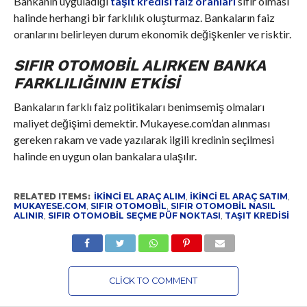
Bankanın uyguladığı
taşıt kredisi faiz oranları
sıfır olması
halinde herhangi bir farklılık oluşturmaz. Bankaların faiz
oranlarını belirleyen durum ekonomik değişkenler ve risktir.
SIFIR OTOMOBIL ALIRKEN BANKA
FARKLILIĞININ ETKISI
Bankaların farklı faiz politikaları benimsemiş olmaları
maliyet değişimi demektir. Mukayese.com’dan alınması
gereken rakam ve vade yazılarak ilgili kredinin seçilmesi
halinde en uygun olan bankalara ulaşılır.
RELATED ITEMS:
IKINCI EL ARAÇ ALIM
,
IKINCI EL ARAÇ SATIM
,
MUKAYESE.COM
,
SIFIR OTOMOBIL
,
SIFIR OTOMOBIL NASIL
ALINIR
,
SIFIR OTOMOBIL SEÇME PÜF NOKTASI
,
TAŞIT KREDISI
CLICK TO COMMENT