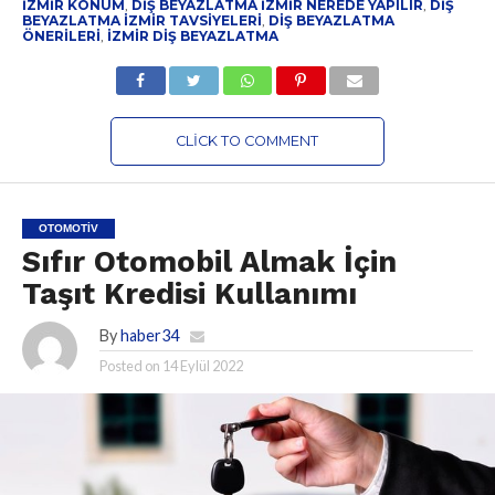
IZMIR KONUM
,
DIŞ BEYAZLATMA IZMIR NEREDE YAPILIR
,
DIŞ
BEYAZLATMA IZMIR TAVSIYELERI
,
DIŞ BEYAZLATMA
ÖNERILERI
,
IZMIR DIŞ BEYAZLATMA
CLICK TO COMMENT
OTOMOTIV
Sıfır Otomobil Almak İçin
Taşıt Kredisi Kullanımı
By
haber34
Posted on
14 Eylül 2022