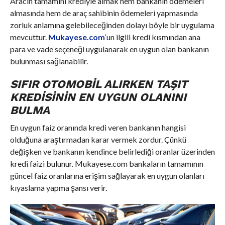
Aracın tamamını krediyle almak hem bankanın ödemeleri
almasında hem de araç sahibinin ödemeleri yapmasında
zorluk anlamına gelebileceğinden dolayı böyle bir uygulama
mevcuttur.
Mukayese.com
‘un ilgili kredi kısmından ana
para ve vade seçeneği uygulanarak en uygun olan bankanın
bulunması sağlanabilir.
SIFIR OTOMOBIL ALIRKEN TAŞIT
KREDISININ EN UYGUN OLANINI
BULMA
En uygun faiz oranında kredi veren bankanın hangisi
olduğuna araştırmadan karar vermek zordur. Çünkü
değişken ve bankanın kendince belirlediği oranlar üzerinden
kredi faizi bulunur. Mukayese.com bankaların tamamının
güncel faiz oranlarına erişim sağlayarak en uygun olanları
kıyaslama yapma şansı verir.