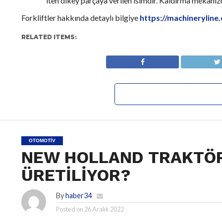
iten dikey parçaya verilen isimdir. Kaldırma mekanizma
Forkliftler hakkında detaylı bilgiye
https://machineryline
RELATED ITEMS:
OTOMOTIV
NEW HOLLAND TRAKTÖ
ÜRETİLİYOR?
By
haber34
Posted on
26 Aralık 2022