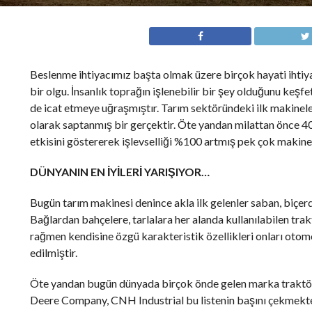
Beslenme ihtiyacımız başta olmak üzere birçok hayati ihtiya
bir olgu. İnsanlık toprağın işlenebilir bir şey olduğunu keşf
de icat etmeye uğraşmıştır. Tarım sektöründeki ilk makinele
olarak saptanmış bir gerçektir. Öte yandan milattan önce 40
etkisini göstererek işlevselliği %100 artmış pek çok makin
DÜNYANIN EN İYİLERİ YARIŞIYOR…
Bugün tarım makinesi denince akla ilk gelenler saban, biçer
Bağlardan bahçelere, tarlalara her alanda kullanılabilen tr
rağmen kendisine özgü karakteristik özellikleri onları otomo
edilmiştir.
Öte yandan bugün dünyada birçok önde gelen marka traktör ü
Deere Company, CNH Industrial bu listenin başını çekmekt