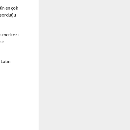
gün en çok
k sorduğu
na merkezi
hir
 Latin