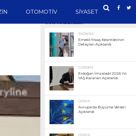
IN
OTOMOTIV
SIYASET
SPOR
SON HABERLER
EKONOMI
Emekli Maaş Kesintilerinin
Detayları Açıklandı
GÜNDEM
Erdoğan İmzaladı! 2026 Yılı
YAŞ Kararları Açıklandı
DÜNYA
Avrupa’da Büyüme Verileri
Açıklandı
DÜNYA