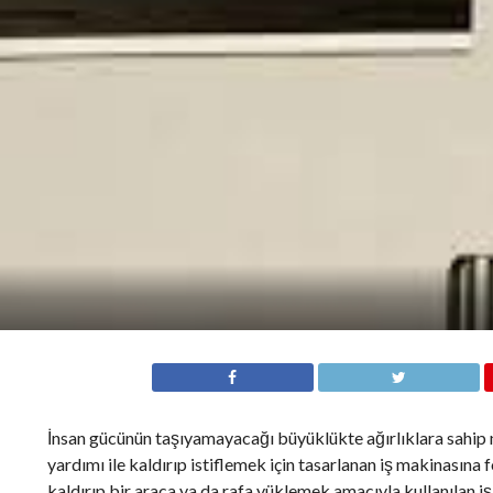
İnsan gücünün taşıyamayacağı büyüklükte ağırlıklara sahip n
yardımı ile kaldırıp istiflemek için tasarlanan iş makinasına for
kaldırıp bir araca ya da rafa yüklemek amacıyla kullanılan iş