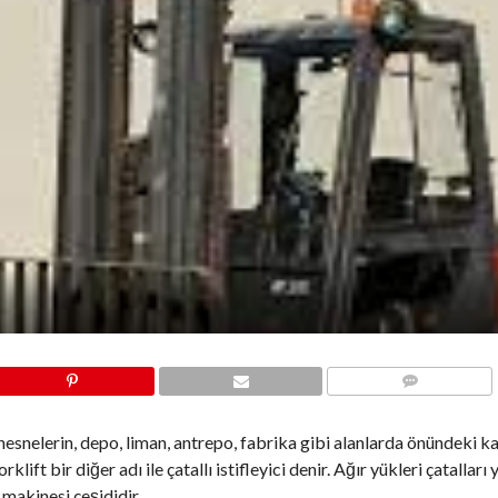
COMMENTS
esnelerin, depo, liman, antrepo, fabrika gibi alanlarda önündeki ka
klift bir diğer adı ile çatallı istifleyici denir. Ağır yükleri çatalları
 makinesi çeşididir.