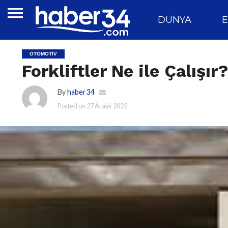
DÜNYA
E
OTOMOTIV
Forkliftler Ne ile Çalışır?
By
haber34
Posted on
27 Aralık 2022