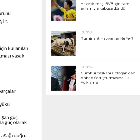
Hazırlık maçı BVB için tam
anlamıyla kabusa döndü
sorunu
tir.
DÜNYA
Ruminant Hayvanlar Ne Yer?
çin kullanılan
ıkması yasak
DÜNYA
Cumhurbaşkanı Erdoğan’dan
Ahbap Soruşturmasına İlk
Açıklama
parçalar
 yükü
lışan güç
yla güç olarak
ıp aşağı doğru