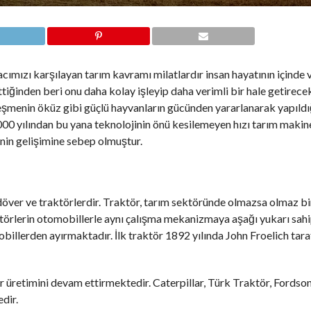
cımızı karşılayan tarım kavramı milatlardır insan hayatının içinde 
ettiğinden beri onu daha kolay işleyip daha verimli bir hale getirec
şmenin öküz gibi güçlü hayvanların gücünden yararlanarak yapıldığ
00 yılından bu yana teknolojinin önü kesilemeyen hızı tarım makin
enin gelişimine sebep olmuştur.
döver ve traktörlerdir. Traktör, tarım sektöründe olmazsa olmaz bi
aktörlerin otomobillerle aynı çalışma mekanizmaya aşağı yukarı sah
billerden ayırmaktadır. İlk traktör 1892 yılında John Froelich tara
retimini devam ettirmektedir. Caterpillar, Türk Traktör, Fordson
edir.