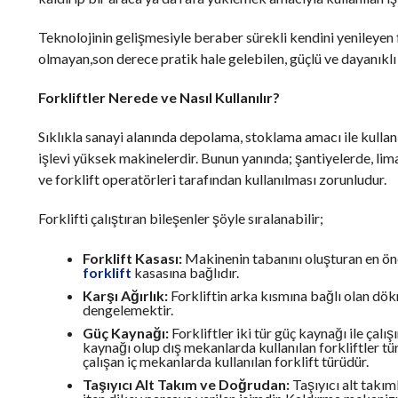
Teknolojinin gelişmesiyle beraber sürekli kendini yenileyen f
olmayan,son derece pratik hale gelebilen, güçlü ve dayanıkl
Forkliftler Nerede ve Nasıl Kullanılır?
Sıklıkla sanayi alanında depolama, stoklama amacı ile kullan
işlevi yüksek makinelerdir. Bunun yanında; şantiyelerde, lim
ve forklift operatörleri tarafından kullanılması zorunludur.
Forklifti çalıştıran bileşenler şöyle sıralanabilir;
Forklift Kasası:
Makinenin tabanını oluşturan en önem
forklift
kasasına bağlıdır.
Karşı Ağırlık:
Forkliftin arka kısmına bağlı olan dökm
dengelemektir.
Güç Kaynağı:
Forkliftler iki tür güç kaynağı ile çalı
kaynağı olup dış mekanlarda kullanılan forkliftler türü
çalışan iç mekanlarda kullanılan forklift türüdür.
Taşıyıcı Alt Takım ve Doğrudan:
Taşıyıcı alt takım