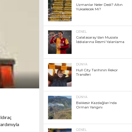
Uzmanlar Neler Dedi? Altın
Yükselecek Mi?
GENEL
Galatasaray’dan Musiala
İddialarına Resmî Yalanlama
DÜNYA
Hull City Tarihinin Rekor
Transferi
DÜNYA
Balıkesir Kazdağları’nda
Orman Yangını
ldıraç
 yardımıyla
GENEL