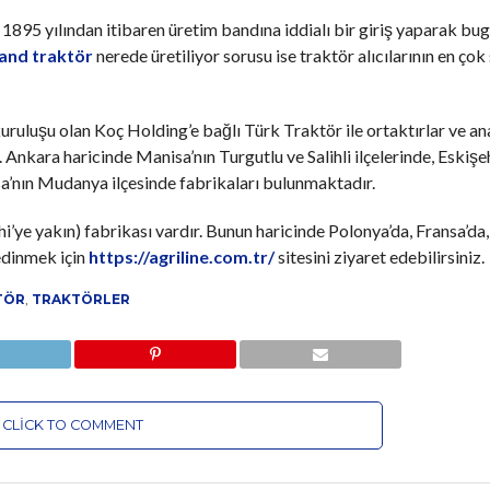
1895 yılından itibaren üretim bandına iddialı bir giriş yaparak bu
and traktör
nerede üretiliyor sorusu ise traktör alıcılarının en ço
ruluşu olan Koç Holding’e bağlı Türk Traktör ile ortaktırlar ve a
nkara haricinde Manisa’nın Turgutlu ve Salihli ilçelerinde, Eskişe
sa’nın Mudanya ilçesinde fabrikaları bulunmaktadır.
ye yakın) fabrikası vardır. Bunun haricinde Polonya’da, Fransa’da,
edinmek için
https://agriline.com.tr/
sitesini ziyaret edebilirsiniz.
TÖR
,
TRAKTÖRLER
CLICK TO COMMENT