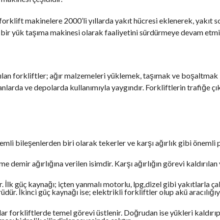
orklift makinelere 2000’li yıllarda yakıt hücresi eklenerek, yakıt 
ı bir yük taşıma makinesi olarak faaliyetini sürdürmeye devam etmiş
ılan forkliftler; ağır malzemeleri yüklemek, taşımak ve boşaltmak i
anlarda ve depolarda kullanımıyla yaygındır. Forkliftlerin trafiğe ç
li bileşenlerden biri olarak tekerler ve karşı ağırlık gibi önemli 
e demir ağırlığına verilen isimdir. Karşı ağırlığın görevi kaldırılan
şır. İlk güç kaynağı; içten yanmalı motorlu, lpg,dizel gibi yakıtlarla ça
dür. İkinci güç kaynağı ise; elektrikli forkliftler olup akü aracılığı
lar forkliftlerde temel görevi üstlenir. Doğrudan ise yükleri kaldır