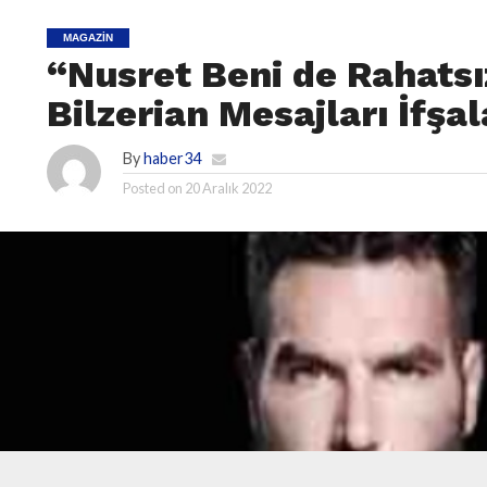
MAGAZIN
“Nusret Beni de Rahatsı
Bilzerian Mesajları İfşa
By
haber34
Posted on
20 Aralık 2022