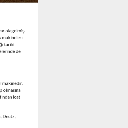
var olagelmiş
ek makineleri
ı tarihi
elerinde de
r makinedir.
ip olmasına
fından icat
; Deutz,