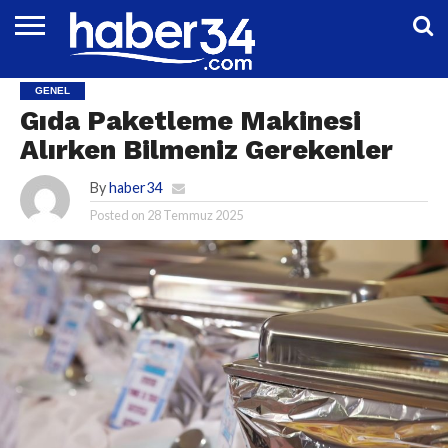
DÜNYA
EĞITIM
EKONOMI
GENEL
MAGAZIN
OTOMOTIV
SIYASET
SPOR
TEKNOLOJI
GENEL
Gıda Paketleme Makinesi
Alırken Bilmeniz Gerekenler
By
haber34
Posted on
28 Temmuz 2025