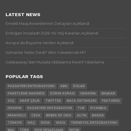
LATEST NEWS
Emekli Maaş Kesintilerinin Detayları Açıklandı
Erdoğan İmzaladı! 2026 Yılı YAŞ Kararları Açıklandı
Avrupa’da Büyüme Verileri Açıklandı
Uzmanlar Neler Dedi? Altın Yükselecek Mi?
Galatasaray’dan Musiala İddialarına Resmî Yalanlama
POPULAR TAGS
PAZARYERI ENTEGRASYONU
ABD
DOLAR
PAKETLEME MAKINESI
DÜNYA KUPASI
UKRAYNA
BAŞKAN
SUÇ
HAFIF ÇELIK
TWITTER
BACA SISTEMLERI
FEATURED
İSPANYA
PAZARYERI ENTEGRASYON
TUR
İSTANBUL
İMAMOĞLU
CEZA
BEBEK EK GIDA
ALTIN
BAKAN
TÜRKIYE
MAÇ
İDDIA
YARGI
TRENDYOL ENTEGRASYONU
BAŞ
TÜRK
DESI HESAPLAMA
SEÇIM