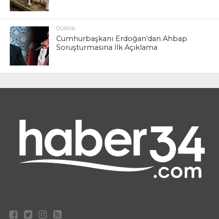
DÜNYA
Cumhurbaşkanı Erdoğan’dan Ahbap
Soruşturmasına İlk Açıklama
.