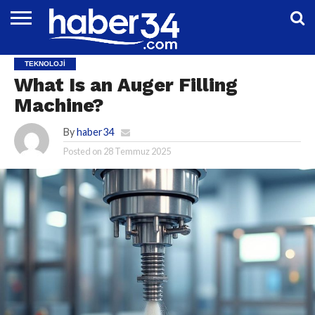
DÜNYA
EĞITIM
EKONOMI
GENEL
MAGAZIN
OTOMOTIV
SIYASET
SPOR
TEKNOLOJI
TEKNOLOJI
What Is an Auger Filling
Machine?
By
haber34
Posted on
28 Temmuz 2025