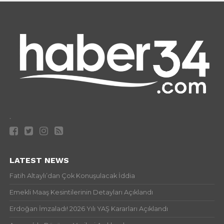
.
LATEST NEWS
Fatih Altaylı’dan Çok Konuşulacak İddia
Emekli Maaş Kesintilerinin Detayları Açıklandı
Erdoğan İmzaladı! 2026 Yılı YAŞ Kararları Açıklandı