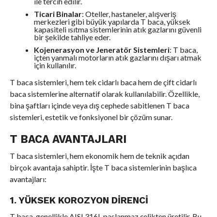
ile tercih edilir.
Ticari Binalar
: Oteller, hastaneler, alışveriş
merkezleri gibi büyük yapılarda T baca, yüksek
kapasiteli ısıtma sistemlerinin atık gazlarını güvenli
bir şekilde tahliye eder.
Kojenerasyon ve Jeneratör Sistemleri
: T baca,
içten yanmalı motorların atık gazlarını dışarı atmak
için kullanılır.
T baca sistemleri, hem tek cidarlı baca hem de çift cidarlı
baca sistemlerine alternatif olarak kullanılabilir. Özellikle,
bina şaftları içinde veya dış cephede sabitlenen T baca
sistemleri, estetik ve fonksiyonel bir çözüm sunar.
T BACA AVANTAJLARI
T baca sistemleri, hem ekonomik hem de teknik açıdan
birçok avantaja sahiptir. İşte T baca sistemlerinin başlıca
avantajları:
1. YÜKSEK KOROZYON DIRENCI
T baca, genellikle AISI 316L paslanmaz çelikten üretilir. Bu