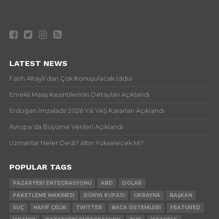
.
LATEST NEWS
Fatih Altaylı’dan Çok Konuşulacak İddia
Emekli Maaş Kesintilerinin Detayları Açıklandı
Erdoğan İmzaladı! 2026 Yılı YAŞ Kararları Açıklandı
Avrupa’da Büyüme Verileri Açıklandı
Uzmanlar Neler Dedi? Altın Yükselecek Mi?
POPULAR TAGS
PAZARYERI ENTEGRASYONU
ABD
DOLAR
PAKETLEME MAKINESI
DÜNYA KUPASI
UKRAYNA
BAŞKAN
SUÇ
HAFIF ÇELIK
TWITTER
BACA SISTEMLERI
FEATURED