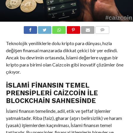
COMMENTS
Teknolojik yeniliklerle dolu kripto para dünyası, hızla
değişen finansal manzarada dikkat çekici bir yer edindi.
Ancak bu devrimin ortasında, İslami değerlere uygun bir
kripto para birimi olan Caizcoin gibi inovatif çözümler öne
çıkıyor.
İSLAMI FINANSIN TEMEL
PRENSIPLERI CAIZCOIN ILE
BLOCKCHAIN SAHNESINDE
İslami finansın temelinde, adil, etik ve şeffaf işlemler
yatmaktadır. Riba (faiz), gharar (aşırı belirsizlik) ve haram
(yasak) işlemlerden kaçınılması, İslami finansın temel
taşlarıdır. Bu prensipler, finansal işlemlerin bireyler ve