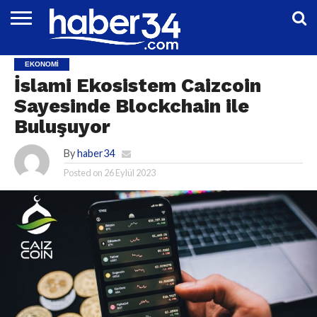
DÜNYA
EĞITIM
EKONOMI
GENEL
MAGAZIN
OTOMOTIV
SIYASET
SPOR
TEKNOLOJI
EKONOMI
İslami Ekosistem Caizcoin
Sayesinde Blockchain ile
Buluşuyor
By
haber34
Posted on
26 Eylül 2023