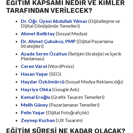
EĞITIM KAPSAMI NEDIR VE KIMLER
TARAFINDAN VERILECEK?
Dr. Öğr. Üyesi Abdullah Yılmaz
(Dijitalleşme ve
Dijital Dönüşümün Temelleri)
Ahmet Beliktay
(Sosyal Medya)
Dr. Ahmet Çubukcu, PMP
(Dijital Pazarlama
Stratejileri)
Azade Seren Özaltun
(İletişim Stratejisi ve İçerik
Planlaması)
Ceren Varol
(WordPress)
Hasan Yaşar
(SEO)
Haydar Özkömürcü
(Sosyal Medya Reklamcılığı)
Hayriye Okka
(Google Ads)
Kemal Eroğlu
(Grafik Tasarım Temelleri)
Melih Güney
(Pazarlamanın Temelleri)
Pelin Yaşar
(Dijital Fotoğrafçılık)
Zeynep Kuzhan
(UX Tasarım)
EĞITIM SÜRESI NE KADAR OLACAK?