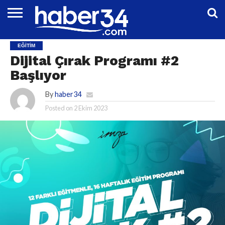
DÜNYA
EĞITIM
EKONOMI
GENEL
MAGAZIN
OTOMOTIV
SIYASET
SPOR
TEKNOLOJI
EĞITIM
Dijital Çırak Programı #2
Başlıyor
By
haber34
Posted on
2 Ekim 2023