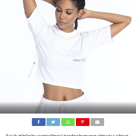
Sıcak günlerin vazgeçilmesi gardırobunuzun olmazsa olmaz