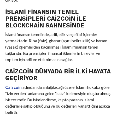
İSLAMI FINANSIN TEMEL
PRENSIPLERI CAIZCOIN ILE
BLOCKCHAIN SAHNESINDE
İslami finansın temelinde, adil, etik ve şeffaf işlemler
yatmaktadır. Riba (faiz), gharar (aşırı belirsizlik) ve haram
(yasak) işlemlerden kaçınılması, İslami finansın temel
taşlarıdır. Bu prensipler, finansal işlemlerin bireyler ve
toplum için adil ve etik olmasını sağlar.
CAIZCOIN DÜNYADA BIR İLKI HAYATA
GEÇIRIYOR
Caizcoin
adından da anlaşılacağı üzere, İslami hukuka göre
“izin verilen” anlamına gelen “caiz” kelimesiyle oluşturulmuş
bir terimdir. Bu isimlendirme, kripto paranın İslami
değerlere sahip olduğunu ve bu değerleri yansıttığını açıkça
belirtir.